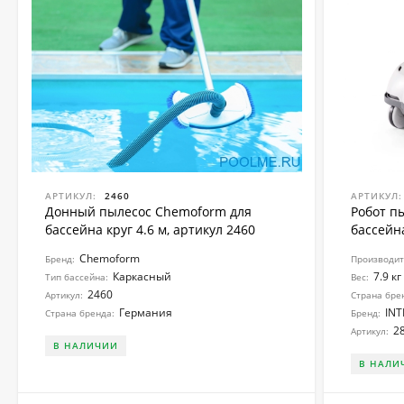
АРТИКУЛ:
2460
АРТИКУЛ:
Донный пылесос Chemoform для
Робот п
бассейна круг 4.6 м, артикул 2460
бассейн
Chemoform
Бренд:
Производите
Каркасный
7.9 кг
Тип бассейна:
Вес:
2460
Артикул:
Страна бре
Германия
INT
Страна бренда:
Бренд:
2
Артикул:
В НАЛИЧИИ
В НАЛИ