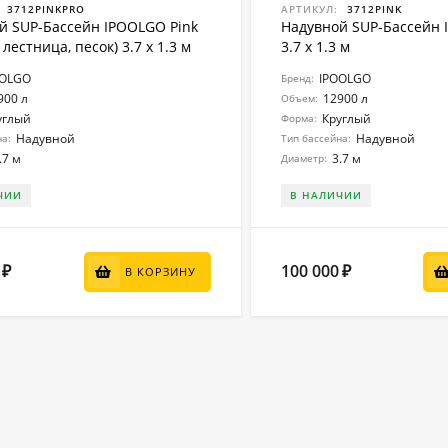
3712PINKPRO
АРТИКУЛ:
3712PINK
й SUP-Бассейн IPOOLGO Pink
Надувной SUP-Бассейн 
 лестница, песок) 3.7 x 1.3 м
3.7 x 1.3 м
OOLGO
IPOOLGO
Бренд:
900 л
12900 л
Объем:
углый
Круглый
Форма:
Надувной
Надувной
на:
Тип бассейна:
.7 м
3.7 м
Диаметр:
ЧИИ
В НАЛИЧИИ
100 000
₽
₽
В КОРЗИНУ