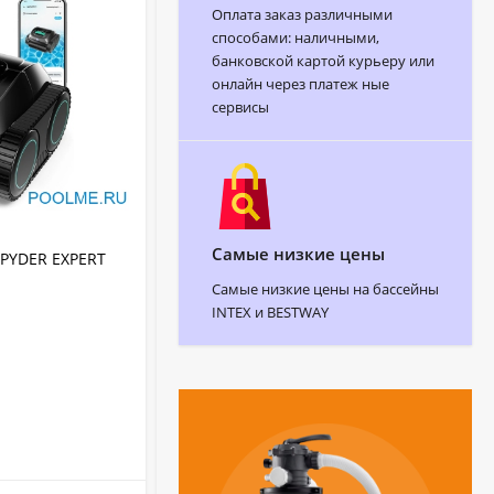
Оплата заказ различными
способами: наличными,
банковской картой курьеру или
онлайн через платеж ные
сервисы
АРТИКУЛ:
273370
Самые низкие цены
SPYDER EXPERT
Донный пылесос Chemoform для
бассейна овал 7.3 - 3.7 м, артикул
Самые низкие цены на бассейны
273370
INTEX и BESTWAY
Chemoform
Бренд:
Каркасный
Тип бассейна:
273370
Артикул:
Германия
Страна бренда:
В НАЛИЧИИ