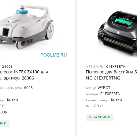
28006
АРТИКУЛ:
C1EXPERTN
ылесос INTEX ZX100 для
Пылесос для бассейна 
а, артикул 28006
NG C1EXPERTNG
6028
WYBOT
льность (л/ч):
Бренд:
C1EXPERTN
Артикул:
Китай
Китай
нда:
Страна бренда:
EX
7.8 кг
Вес:
8006
В НАЛИЧИИ
ЧИИ