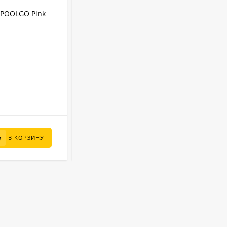
АРТИКУЛ:
3012PINKPRO
IPOOLGO Pink
Надувной SUP-Бассейн IPOOLGO Pink
(фильтр, лестница, песок) 3 x 1.3 м
IPOOLGO
Бренд:
8480 л
Объем:
Круглый
Форма:
Надувной
Тип бассейна:
3 м
Диаметр:
В НАЛИЧИИ
95 000
₽
В КОРЗИНУ
В КОРЗИНУ