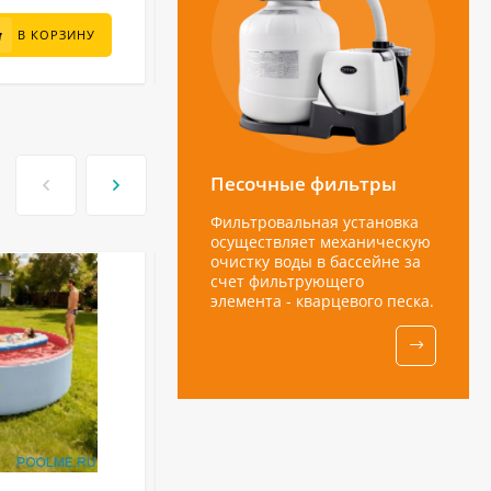
6 000
₽
В КОРЗИНУ
В КОРЗИНУ
Песочные фильтры
Фильтровальная установка
осуществляет механическую
очистку воды в бассейне за
счет фильтрующего
элемента - кварцевого песка.