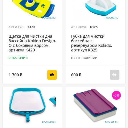
АРТИКУЛ:
K420
АРТИКУЛ:
K325
Щетка для чистки дна
Губка для чистки
бассейна Kokido Design-
бассейна с
O с боковым ворсом,
резервуаром Kokido,
артикул K420
артикул K325
В НАЛИЧИИ
НЕТ В НАЛИЧИИ
1 700
600
₽
₽
-6%