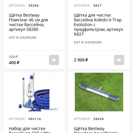
АРТИКУЛ:
58280
АРТИКУЛ:
K827
Щётка Bestway
Щётка для чистки
Flowclear 46 см для
бассейна Kokido V-Trap
чистки бассейна,
Evolution с
артикул 58280
предфильтром, артикул
K827
НЕТ В НАЛИЧИИ
НЕТ В НАЛИЧИИ
424
₽
2 900
₽
400
₽
АРТИКУЛ:
08011A
АРТИКУЛ:
58658
Набор для чистки
Щётка Bestway