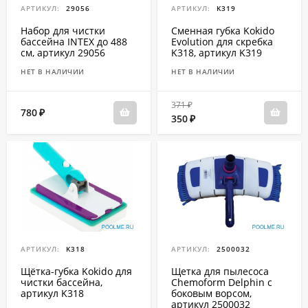
АРТИКУЛ:
29056
АРТИКУЛ:
K319
Набор для чистки
Сменная губка Kokido
бассейна INTEX до 488
Evolution для скребка
см, артикул 29056
K318, артикул K319
НЕТ В НАЛИЧИИ
НЕТ В НАЛИЧИИ
371
₽
780
₽
350
₽
АРТИКУЛ:
K318
АРТИКУЛ:
2500032
Щётка-губка Kokido для
Щетка для пылесоса
чистки бассейна,
Chemoform Delphin с
артикул K318
боковым ворсом,
артикул 2500032