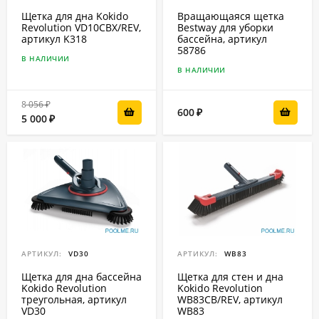
Щетка для дна Kokido
Вращающаяся щетка
Revolution VD10CBX/REV,
Bestway для уборки
артикул K318
бассейна, артикул
58786
В НАЛИЧИИ
В НАЛИЧИИ
8 056
₽
600
₽
5 000
₽
АРТИКУЛ:
VD30
АРТИКУЛ:
WB83
Щетка для дна бассейна
Щетка для стен и дна
Kokido Revolution
Kokido Revolution
треугольная, артикул
WB83CB/REV, артикул
VD30
WB83