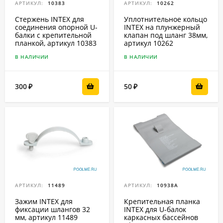
АРТИКУЛ:
10383
АРТИКУЛ:
10262
Стержень INTEX для
Уплотнительное кольцо
соединения опорной U-
INTEX на плунжерный
балки с крепительной
клапан под шланг 38мм,
планкой, артикул 10383
артикул 10262
В НАЛИЧИИ
В НАЛИЧИИ
300
50
₽
₽
АРТИКУЛ:
11489
АРТИКУЛ:
10938А
Зажим INTEX для
Крепительная планка
фиксации шлангов 32
INTEX для U-балок
мм, артикул 11489
каркасных бассейнов