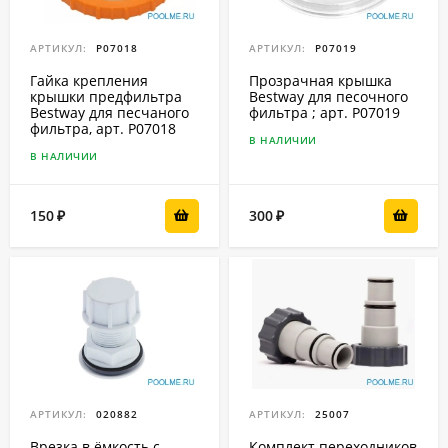
АРТИКУЛ:
P07018
АРТИКУЛ:
P07019
Гайка крепления
Прозрачная крышка
крышки предфильтра
Bestway для песочного
Bestway для песчаного
фильтра ; арт. P07019
фильтра, арт. P07018
В НАЛИЧИИ
В НАЛИЧИИ
150
300
₽
₽
АРТИКУЛ:
020882
АРТИКУЛ:
25007
Врезка в ёмкость с
Комплект переходников