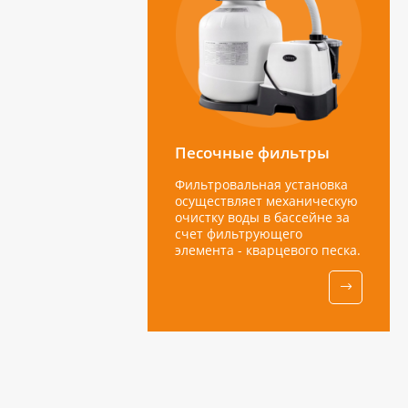
Песочные фильтры
Фильтровальная установка
осуществляет механическую
очистку воды в бассейне за
счет фильтрующего
элемента - кварцевого песка.