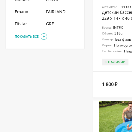
АРТИКУЛ:
57181
Emaux
FAIRLAND
Детский бассе
229 x 147 x 46
Fitstar
GRE
INTEX
Бренд:
519 л
Объем:
ПОКАЗАТЬ ВСЕ
Без филь
Фильтр:
Прямоуго
Форма:
Над
Тип бассейна:
В НАЛИЧИИ
1 800
₽