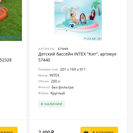
АРТИКУЛ:
57440
Детский бассейн INTEX "Кит", артикул
 52328
57440
201 х 169 х 911
Размеры (см):
INTEX
Бренд:
200 л
Объем:
Без фильтра
Фильтр:
Круглый
Форма:
В НАЛИЧИИ
2 400
₽
ОРЗИНУ
В КОРЗИНУ