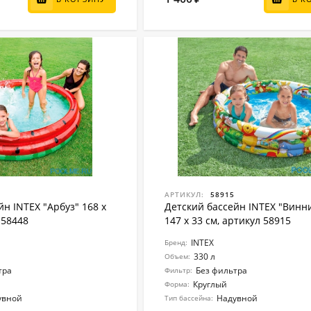
АРТИКУЛ:
58915
н INTEX "Арбуз" 168 x
Детский бассейн INTEX "Винн
 58448
147 x 33 см, артикул 58915
INTEX
Бренд:
330 л
Объем:
тра
Без фильтра
Фильтр:
Круглый
Форма:
увной
Надувной
Тип бассейна: