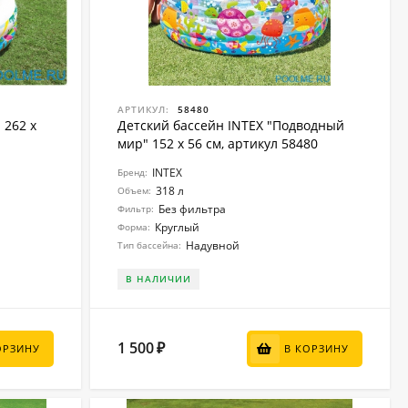
АРТИКУЛ:
58480
 262 x
Детский бассейн INTEX "Подводный
мир" 152 x 56 см, артикул 58480
INTEX
Бренд:
318 л
Объем:
Без фильтра
Фильтр:
Круглый
Форма:
Надувной
Тип бассейна:
В НАЛИЧИИ
1 500
₽
ОРЗИНУ
В КОРЗИНУ