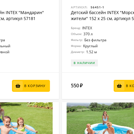
АРТИКУЛ:
56451-1
йн INTEX "Мандарин"
Детский бассейн INTEX "Морс
 см, артикул 57181
жители" 152 x 25 см, артикул 
INTEX
Бренд:
370 л
Объем:
тра
Без фильтра
Фильтр:
льный
Круглый
Форма:
увной
1.52 м
Диаметр:
В НАЛИЧИИ
550
₽
В КОРЗИНУ
В К