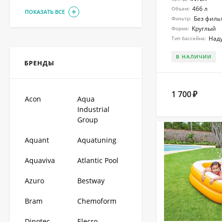
466 л
Объем:
ПОКАЗАТЬ ВСЕ
Без филь
Фильтр:
Круглый
Форма:
Над
Тип бассейна:
В НАЛИЧИИ
БРЕНДЫ
1 700
₽
Acon
Aqua
Industrial
Group
Aquant
Aquatuning
Aquaviva
Atlantic Pool
Azuro
Bestway
Bram
Chemoform
Dinotec
Elecro