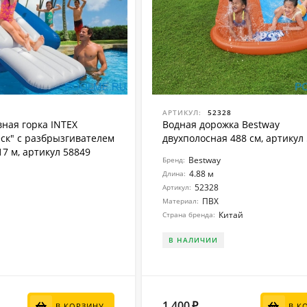
АРТИКУЛ:
52328
ная горка INTEX
Водная дорожка Bestway
ск" с разбрызгивателем
двухполосная 488 см, артикул
.17 м, артикул 58849
Bestway
Бренд:
4.88 м
Длина:
52328
Артикул:
ПВХ
Материал:
Китай
Страна бренда:
В НАЛИЧИИ
1 400
₽
В КОРЗИНУ
В К