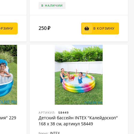
В НАЛИЧИИ
250
₽
ОРЗИНУ
В КОРЗИНУ
АРТИКУЛ:
58449
лия" 229
Детский бассейн INTEX "Калейдоскоп"
168 x 38 см, артикул 58449
INTEX
Бренд: