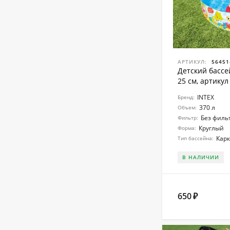
АРТИКУЛ:
56451
Детский бассе
25 см, артикул
INTEX
Бренд:
370 л
Объем:
Без филь
Фильтр:
Круглый
Форма:
Кар
Тип бассейна:
В НАЛИЧИИ
650
₽