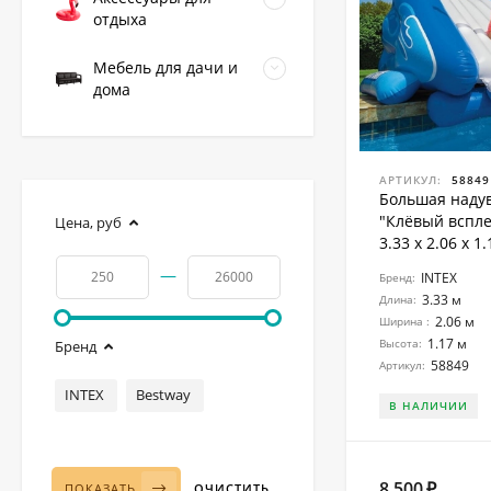
отдыха
Мебель для дачи и
дома
АРТИКУЛ:
58849
Большая надув
"Клёвый вспле
Цена,
руб
3.33 x 2.06 x 1
—
INTEX
Бренд:
3.33 м
Длина:
2.06 м
Ширина :
1.17 м
Высота:
Бренд
58849
Артикул:
INTEX
Bestway
В НАЛИЧИИ
8 500
ПОКАЗАТЬ
ОЧИСТИТЬ
₽