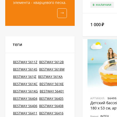
элемента - кварцевого песка.
В НАЛИЧИИ
1 000
₽
ТЕГИ
BESTWAY 5611Z
BESTWAY 5612B
BESTWAY 5614S
BESTWAY 5618W
BESTWAY 561JZ
BESTWAY 561KA
BESTWAY 561KC
BESTWAY 561KE
BESTWAY 561KG
BESTWAY 56401
BESTWAY 56404
BESTWAY 56405
АРТИКУЛ:
56495
Детский бассей
BESTWAY 56406
BESTWAY 56408
180 x 53 см, а
BESTWAY 56411
BESTWAY 56416
INTEX
Бренд: