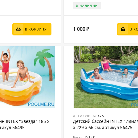
В НАЛИЧИИ
1 000
₽
В КОРЗИНУ
В К
АРТИКУЛ:
56475
н INTEX "Звезда" 185 x
Детский бассейн INTEX "Идил
ртикул 56495
x 229 x 66 см, артикул 56475
INTEX
Бренд: