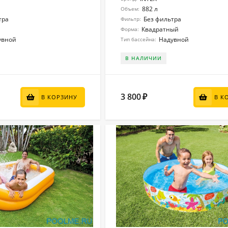
882 л
Объем:
тра
Без фильтра
Фильтр:
Квадратный
Форма:
увной
Надувной
Тип бассейна:
В НАЛИЧИИ
3 800
₽
В КОРЗИНУ
В К