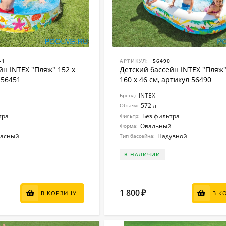
-1
АРТИКУЛ:
56490
йн INTEX "Пляж" 152 x
Детский бассейн INTEX "Пляж"
 56451
160 x 46 см, артикул 56490
INTEX
Бренд:
572 л
Объем:
тра
Без фильтра
Фильтр:
Овальный
Форма:
касный
Надувной
Тип бассейна:
В НАЛИЧИИ
1 800
₽
В КОРЗИНУ
В К