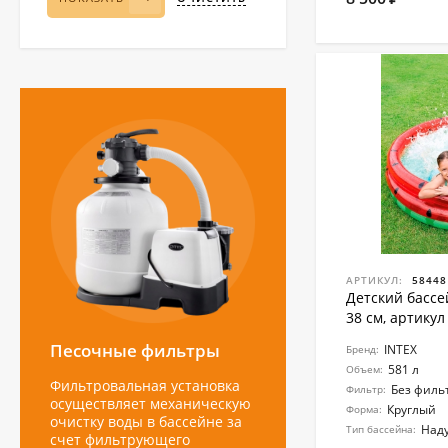
АРТИКУЛ:
58448
Детский бассей
38 см, артикул
Песочные фильтры
INTEX
Бренд:
581 л
Объем:
Фильтровальная установка
Без филь
Фильтр:
осуществляет механическую
Круглый
Форма:
очистку воды в бассейне за
Над
Тип бассейна:
счет фильтрующего