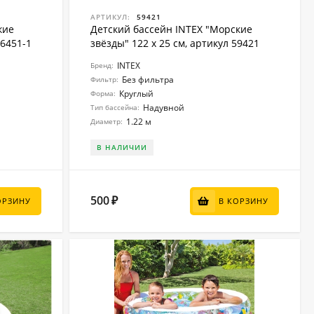
АРТИКУЛ:
59421
кие
Детский бассейн INTEX "Морские
56451-1
звёзды" 122 x 25 см, артикул 59421
INTEX
Бренд:
Без фильтра
Фильтр:
Круглый
Форма:
Надувной
Тип бассейна:
1.22 м
Диаметр:
В НАЛИЧИИ
500
₽
ОРЗИНУ
В КОРЗИНУ