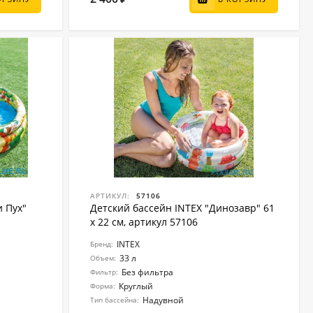
АРТИКУЛ:
57106
и Пух"
Детский бассейн INTEX "Динозавр" 61
х 22 см, артикул 57106
INTEX
Бренд:
33 л
Объем:
Без фильтра
Фильтр:
Круглый
Форма:
Надувной
Тип бассейна: