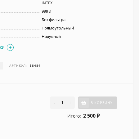
INTEX
999 л
Без фильтра
Прямоугольный
Надувной
ИКИ
И
АРТИКУЛ:
58484
-
+
В КОРЗИНУ
2 500
Итого:
₽