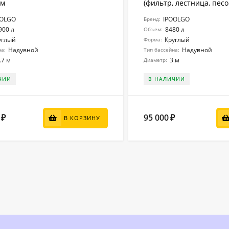
 м
(фильтр, лестница, песок
OOLGO
IPOOLGO
Бренд:
900 л
8480 л
Объем:
углый
Круглый
Форма:
Надувной
Надувной
на:
Тип бассейна:
.7 м
3 м
Диаметр:
ЧИИ
В НАЛИЧИИ
95 000
₽
₽
В КОРЗИНУ