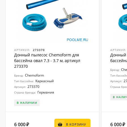
АРТИКУЛ:
273370
АРТИКУЛ:
Донный пылесос Chemoform для
Донный 
бассейна овал 7.3 - 3.7 м, артикул
бассейна
273370
Ch
Бренд:
Chemoform
Бренд:
Тип бассей
Каркасный
2
Тип бассейна:
Артикул:
273370
Артикул:
Страна бре
Германия
Страна бренда:
В НАЛИ
В НАЛИЧИИ
6 000
6 000
₽
₽
В КОРЗИНУ