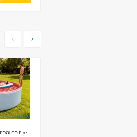
АРТИКУЛ:
3012PINK
IPOOLGO Pink
Надувной SUP-Бассейн IPOOLGO Pink 3