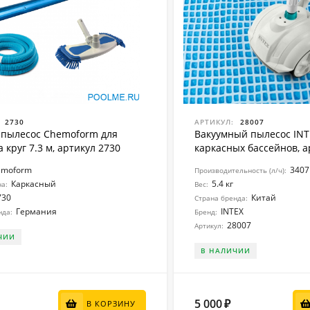
2730
АРТИКУЛ:
28007
пылесос Chemoform для
Вакуумный пылесос INT
 круг 7.3 м, артикул 2730
каркасных бассейнов, а
emoform
3407
Производительность (л/ч):
Каркасный
5.4 кг
на:
Вес:
730
Китай
Страна бренда:
Германия
INTEX
нда:
Бренд:
28007
Артикул:
ЧИИ
В НАЛИЧИИ
5 000
₽
В КОРЗИНУ