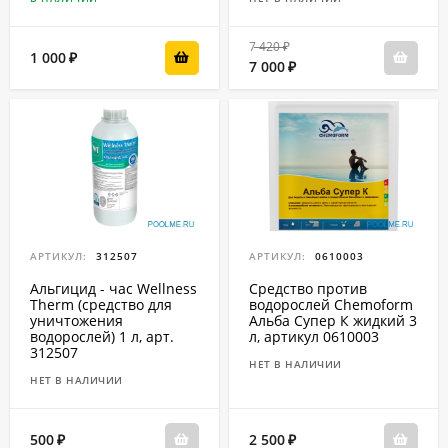
7 420
₽
1 000
₽
7 000
₽
АРТИКУЛ:
312507
АРТИКУЛ:
0610003
Альгицид - час Wellness
Средство против
Therm (средство для
водорослей Chemoform
уничтожения
Альба Cупер К жидкий 3
водорослей) 1 л, арт.
л, артикул 0610003
312507
НЕТ В НАЛИЧИИ
НЕТ В НАЛИЧИИ
500
2 500
₽
₽