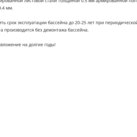
ированной листовой стали толщиной 0.5 мм армированной по
.4 мм.
 срок эксплуатации бассейна до 20-25 лет при периодической 
та производится без демонтажа бассейна.
вложение на долгие годы!