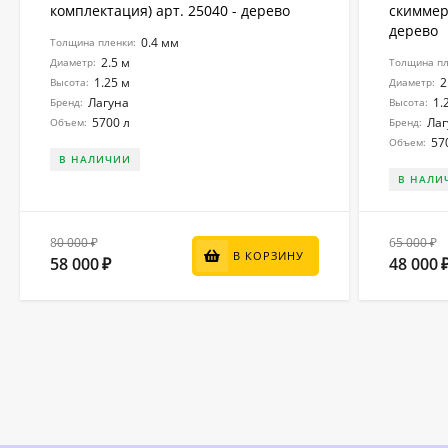
комплектация) арт. 25040 - дерево
скиммер 
дерево
0.4 мм
Толщина пленки:
2.5 м
Диаметр:
Толщина пл
1.25 м
2
Высота:
Диаметр:
Лагуна
1.
Бренд:
Высота:
5700 л
Лаг
Объем:
Бренд:
57
Объем:
В НАЛИЧИИ
В НАЛИ
80 000
65 000
₽
₽
В КОРЗИНУ
58 000
48 000
₽