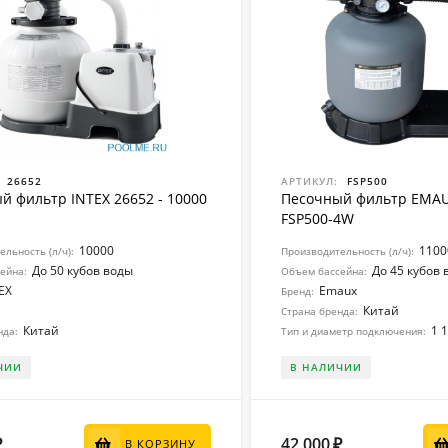
26652
АРТИКУЛ:
FSP500
й фильтр INTEX 26652 - 10000
Песочный фильтр EMAUX
FSP500-4W
10000
1100
льность (л/ч):
Производительность (л/ч):
До 50 кубов воды
До 45 кубов 
ейна:
Объем бассейна:
EX
Emaux
Бренд:
Китай
Страна бренда:
Китай
1 1
нда:
Тип и диаметр подключения:
ЧИИ
В НАЛИЧИИ
42 000
₽
₽
В КОРЗИНУ