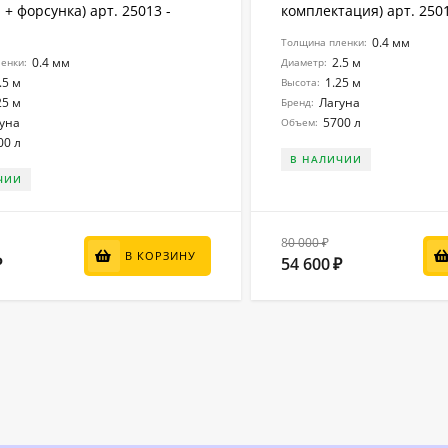
+ форсунка) арт. 25013 -
комплектация) арт. 250
0.4 мм
Толщина пленки:
0.4 мм
2.5 м
енки:
Диаметр:
.5 м
1.25 м
Высота:
25 м
Лагуна
Бренд:
уна
5700 л
Объем:
00 л
В НАЛИЧИИ
ЧИИ
80 000
₽
В КОРЗИНУ
54 600
₽
₽