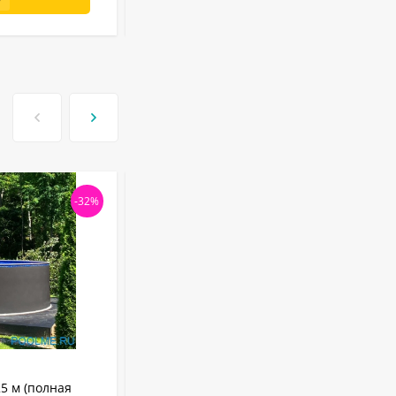
-32%
-31
АРТИКУЛ:
25010
25 м (полная
Бассейн Лагуна 2.5 х 1.25 м (врезной