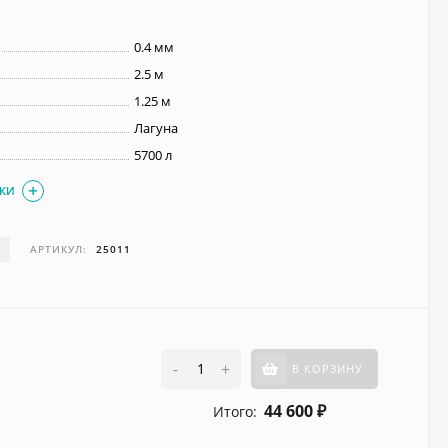
0.4 мм
2.5 м
1.25 м
Лагуна
5700 л
ИКИ
И
АРТИКУЛ:
25011
-
+
В КОРЗИНУ
44 600
Итого:
₽