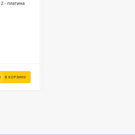
12 - платина
скиммер + форсунка) арт. 25010 -
платина
0.4 мм
Толщина пленки:
2.5 м
Диаметр:
1.25 м
Высота:
Лагуна
Бренд:
5700 л
Объем:
В НАЛИЧИИ
65 000
₽
В КОРЗИНУ
В КОРЗИНУ
44 600
₽