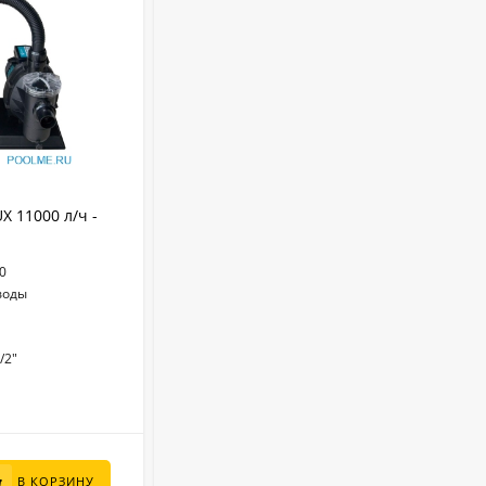
АРТИКУЛ:
170402
 11000 л/ч -
Поддон для фильтровальных
установок 60 x 40 x 14 см. арт. 170402
0
60 x40 x 14
Размеры (см):
воды
170402
Артикул:
Пластик
Материал:
Наземный
Тип установки:
/2"
Россия
Страна бренда:
В НАЛИЧИИ
1 500
₽
В КОРЗИНУ
В КОРЗИНУ