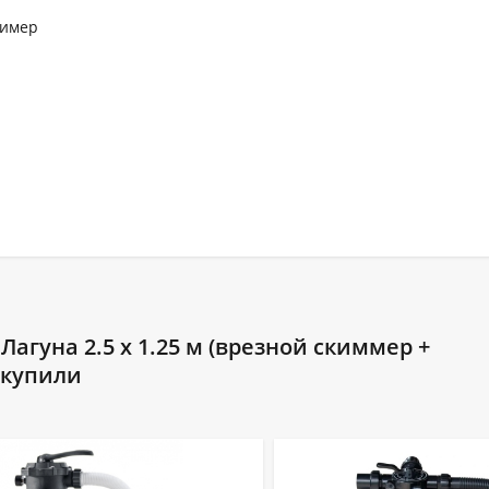
лимер
агуна 2.5 х 1.25 м (врезной скиммер +
е купили