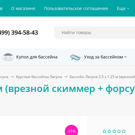
ов
О магазине
Пользовательское соглашение
Еще
499) 394-58-43
Купол для бассейна
Уход за бассейном
агуна
Круглые бассейны Лагуна
Бассейн Лагуна 2.5 х 1.25 м (врезно
м (врезной скиммер + форсун
-31%