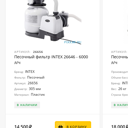
АРТИКУЛ:
26656
АРТИКУЛ:
Песочный фильтр INTEX 26646 - 6000
Песочны
л/ч
л/ч
INTEX
Бренд:
Производите
Песочный
Фильтр:
Объем басс
26656
INT
Артикул:
Бренд:
305 мм
26 кг
Диаметр:
Вес:
Пластик
Материал:
Страна бре
В НАЛИЧИИ
В НАЛИ
14 500
18 000
₽
В КОРЗИНУ