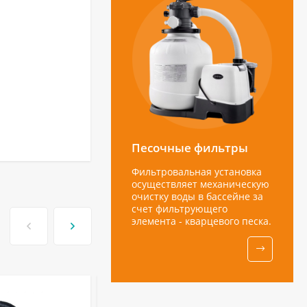
Песочные фильтры
Фильтровальная установка
осуществляет механическую
очистку воды в бассейне за
счет фильтрующего
элемента - кварцевого песка.