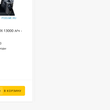
АРТИКУЛ:
72028
 13000 л/ч -
Песочный фильтр MAGIC POOL - 6350
л/ч
0
Песочный
Фильтр:
воды
72028
Артикул:
220 - 240
Напряжение (В):
77 x 59 x 73
Размер упаковки (см):
32-38 мм
Тип и диаметр подключения:
В НАЛИЧИИ
34 000
₽
В КОРЗИНУ
В КОРЗИНУ