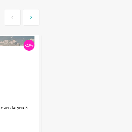
-23%
-23
АРТИКУЛ:
50013 / 2
ейн Лагуна 5
Бассейн Лагуна 5 х 1.25 м (врезной
скиммер + форсунка) арт. 50013 / 2 -
дерево
0.6 мм
Толщина пленки: