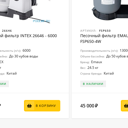
26646
АРТИКУЛ:
FSP650
й фильтр INTEX 26646 - 6000
Песочный фильтр EMAUX
FSP650-4W
6000
1300
льность (л/ч):
Производительность (л/ч):
До 30 кубов воды
До 50 кубов 
ейна:
Объем бассейна:
EX
Emaux
Бренд:
г
24.5 кг
Вес:
Китай
Китай
нда:
Страна бренда:
ЧИИ
В НАЛИЧИИ
45 000
₽
₽
В КОРЗИНУ