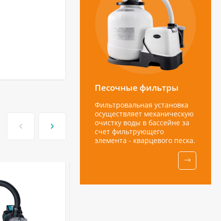
Песочные фильтры
Фильтровальная установка
осуществляет механическую
очистку воды в бассейне за
счет фильтрующего
элемента - кварцевого песка.