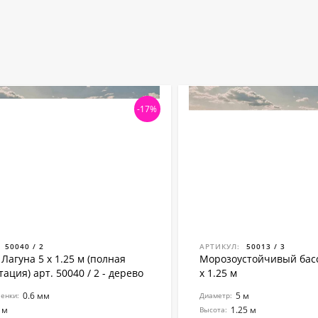
-17%
50040 / 2
АРТИКУЛ:
50013 / 3
Лагуна 5 х 1.25 м (полная
Морозоустойчивый басс
ация) арт. 50040 / 2 - дерево
х 1.25 м
0.6 мм
5 м
енки:
Диаметр:
 м
1.25 м
Высота: