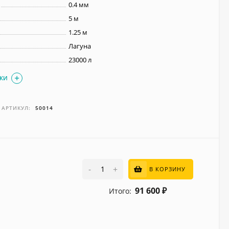
0.4 мм
5 м
1.25 м
Лагуна
23000 л
ИКИ
АРТИКУЛ:
50014
-
+
В КОРЗИНУ
91 600
Итого:
₽