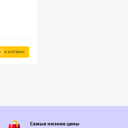
5 м
Диаметр:
1.25 м
Высота:
Лагуна
Бренд:
23000 л
Объем:
В НАЛИЧИИ
130 000
₽
В КОРЗИНУ
В КОРЗИНУ
99 800
₽
Самые низкие цены