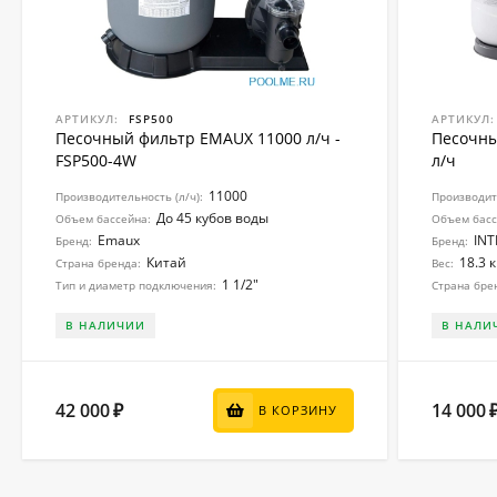
АРТИКУЛ:
FSP500
АРТИКУЛ:
Песочный фильтр EMAUX 11000 л/ч -
Песочны
FSP500-4W
л/ч
11000
Производительность (л/ч):
Производите
До 45 кубов воды
Объем бассейна:
Объем басс
Emaux
INT
Бренд:
Бренд:
Китай
18.3 к
Страна бренда:
Вес:
1 1/2"
Тип и диаметр подключения:
Страна бре
В НАЛИЧИИ
В НАЛИ
42 000
14 000
₽
В КОРЗИНУ