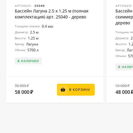
АРТИКУЛ:
25040
АРТИКУЛ:
Бассейн Лагуна 2.5 х 1.25 м (полная
Бассейн 
комплектация) арт. 25040 - дерево
скиммер 
дерево
0.4 мм
Толщина пленки:
2.5 м
Диаметр:
Толщина пл
1.25 м
2
Высота:
Диаметр:
Лагуна
1.
Бренд:
Высота:
5700 л
Лаг
Объем:
Бренд:
57
Объем:
В НАЛИЧИИ
В НАЛИ
80 000
65 000
₽
₽
В КОРЗИНУ
58 000
48 000
₽