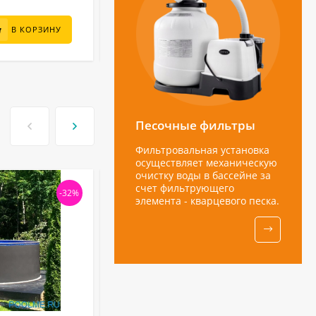
14 500
₽
В КОРЗИНУ
В КОРЗИНУ
Песочные фильтры
Фильтровальная установка
осуществляет механическую
очистку воды в бассейне за
счет фильтрующего
-32%
-31
элемента - кварцевого песка.