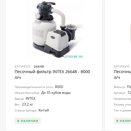
АРТИКУЛ:
26648
АРТИКУЛ:
Песочный фильтр INTEX 26648 - 8000
Песочны
л/ч
л/ч
8000
П
Производительность (л/ч):
Фильтр:
До 35 кубов воды
7
Объем бассейна:
Артикул:
INTEX
Бренд:
Напряжение 
23.2 кг
Вес:
Размер упак
Китай
Страна бренда:
Тип и диам
В НАЛИЧИИ
В НАЛИ