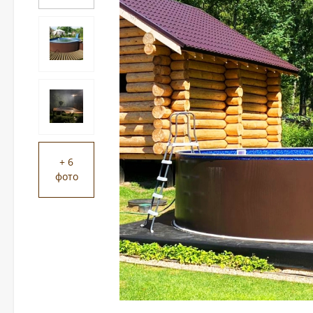
+ 6
фото