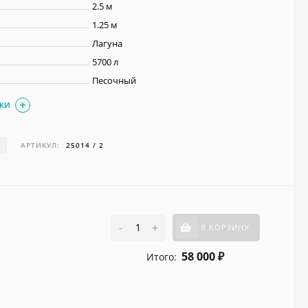
2.5 м
1.25 м
Лагуна
5700 л
Песочный
ИКИ
И
АРТИКУЛ:
25014 / 2
-
+
В КОРЗИНУ
58 000
Итого:
₽