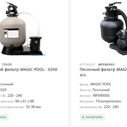
72029
АРТИКУЛ:
MFS8000S
й фильтр MAGIC POOL - 6350
Песочный фильтр MAGIC
л/ч
есочный
MAGIC POOL
Бренд:
2029
Песочный
Фильтр:
220 - 240
MFS8000S
(В):
Артикул:
84 x 61 x 88
Полипропилен
овки (см):
Материал:
32-38 мм
220 - 240
етр подключения:
Напряжение (В):
ЧИИ
В НАЛИЧИИ