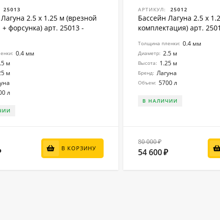
25013
АРТИКУЛ:
25012
Лагуна 2.5 х 1.25 м (врезной
Бассейн Лагуна 2.5 х 1.
+ форсунка) арт. 25013 -
комплектация) арт. 250
0.4 мм
Толщина пленки:
0.4 мм
2.5 м
енки:
Диаметр:
.5 м
1.25 м
Высота:
25 м
Лагуна
Бренд:
уна
5700 л
Объем:
00 л
В НАЛИЧИИ
ЧИИ
80 000
₽
В КОРЗИНУ
54 600
₽
₽