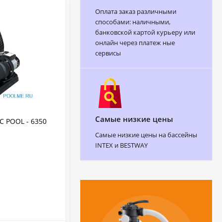
Оплата заказ различными
способами: наличными,
банковской картой курьеру или
онлайн через платеж ные
сервисы
АРТИКУЛ:
26656
Самые низкие цены
 POOL - 6350
Песочный фильтр INTEX 26646 - 6000
л/ч
Самые низкие цены на бассейны
INTEX и BESTWAY
INTEX
Бренд:
Песочный
Фильтр:
26656
Артикул:
305 мм
Диаметр:
Пластик
Материал:
В НАЛИЧИИ