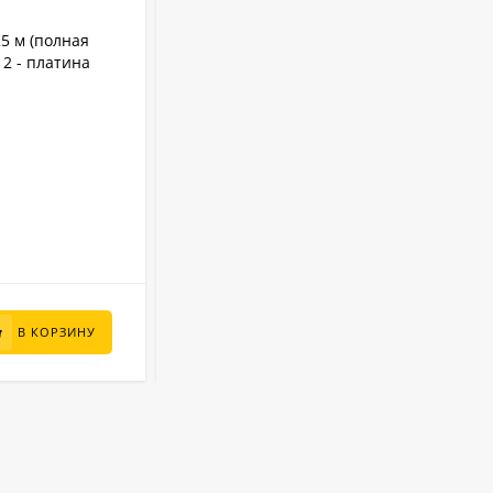
АРТИКУЛ:
25010
25 м (полная
Бассейн Лагуна 2.5 х 1.25 м (врезной
12 - платина
скиммер + форсунка) арт. 25010 -
платина
0.4 мм
Толщина пленки:
2.5 м
Диаметр:
1.25 м
Высота:
Лагуна
Бренд:
5700 л
Объем:
В НАЛИЧИИ
65 000
₽
В КОРЗИНУ
В КОРЗИНУ
44 600
₽