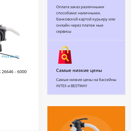
Оплата заказ различными
способами: наличными,
банковской картой курьеру или
онлайн через платеж ные
сервисы
АРТИКУЛ:
FSP500
Самые низкие цены
26646 - 6000
Песочный фильтр EMAUX 11000 л/ч -
FSP500-4W
Самые низкие цены на бассейны
INTEX и BESTWAY
11000
Производительность (л/ч):
До 45 кубов воды
Объем бассейна:
Emaux
Бренд:
Китай
Страна бренда:
1 1/2"
Тип и диаметр подключения:
В НАЛИЧИИ