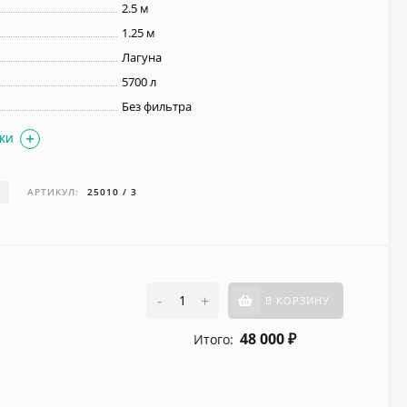
2.5 м
1.25 м
Лагуна
5700 л
Без фильтра
ИКИ
И
АРТИКУЛ:
25010 / 3
-
+
В КОРЗИНУ
48 000
Итого:
₽