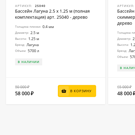
АРТИКУЛ:
25040
АРТИКУЛ:
Бассейн Лагуна 2.5 х 1.25 м (полная
Бассейн 
комплектация) арт. 25040 - дерево
скиммер 
дерево
0.4 мм
Толщина пленки:
2.5 м
Диаметр:
Толщина пл
1.25 м
2
Высота:
Диаметр:
Лагуна
1.
Бренд:
Высота:
5700 л
Лаг
Объем:
Бренд:
57
Объем:
В НАЛИЧИИ
В НАЛИ
80 000
65 000
₽
₽
В КОРЗИНУ
58 000
48 000
₽