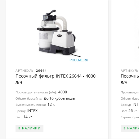
АРТИКУЛ:
26644
АРТИКУЛ:
Песочный фильтр INTEX 26644 - 4000
Песочны
л/ч
л/ч
4000
Производительность (л/ч):
Производите
До 16 кубов воды
Объем бассейна:
Объем басс
12 кг
INT
Вместимость песка:
Бренд:
INTEX
26 кг
Бренд:
Вес:
14 кг
Вес:
Страна бре
В НАЛИЧИИ
В НАЛИ