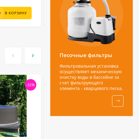
42 000
₽
В КОРЗИНУ
В КОРЗИНУ
Песочные фильтры
Фильтровальная установка
осуществляет механическую
очистку воды в бассейне за
счет фильтрующего
-32%
-31
элемента - кварцевого песка.