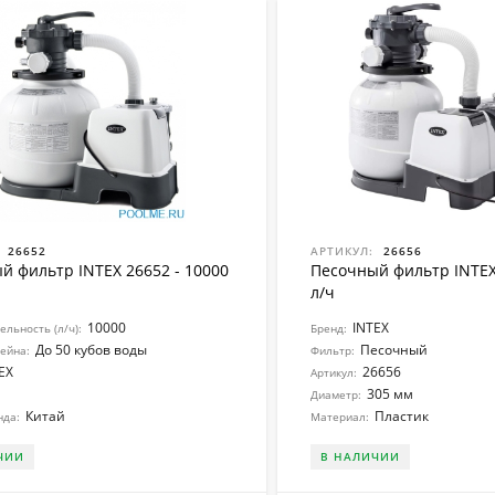
26652
АРТИКУЛ:
26656
й фильтр INTEX 26652 - 10000
Песочный фильтр INTEX 
л/ч
10000
INTEX
льность (л/ч):
Бренд:
До 50 кубов воды
Песочный
ейна:
Фильтр:
EX
26656
Артикул:
305 мм
Диаметр:
Китай
Пластик
нда:
Материал:
ЧИИ
В НАЛИЧИИ