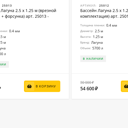
25013
АРТИКУЛ:
25012
Лагуна 2.5 х 1.25 м (врезной
Бассейн Лагуна 2.5 х 1.
+ форсунка) арт. 25013 -
комплектация) арт. 250
0.4 мм
Толщина пленки:
0.4 мм
2.5 м
енки:
Диаметр:
.5 м
1.25 м
Высота:
25 м
Лагуна
Бренд:
уна
5700 л
Объем:
00 л
В НАЛИЧИИ
ЧИИ
80 000
₽
В КОРЗИНУ
54 600
₽
₽