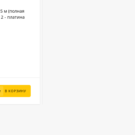
АРТИКУЛ:
25010
25 м (полная
Бассейн Лагуна 2.5 х 1.25 м (врезной
12 - платина
скиммер + форсунка) арт. 25010 -
платина
0.4 мм
Толщина пленки:
2.5 м
Диаметр:
1.25 м
Высота:
Лагуна
Бренд:
5700 л
Объем:
В НАЛИЧИИ
65 000
₽
В КОРЗИНУ
В КОРЗИНУ
44 600
₽