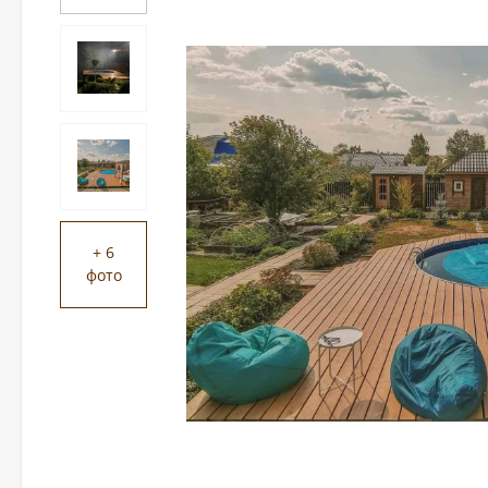
+ 6
фото