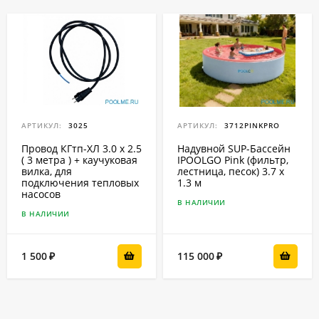
АРТИКУЛ:
3025
АРТИКУЛ:
3712PINKPRO
Провод КГтп-ХЛ 3.0 x 2.5
Надувной SUP-Бассейн
( 3 метра ) + каучуковая
IPOOLGO Pink (фильтр,
вилка, для
лестница, песок) 3.7 x
подключения тепловых
1.3 м
насосов
В НАЛИЧИИ
В НАЛИЧИИ
1 500
115 000
₽
₽