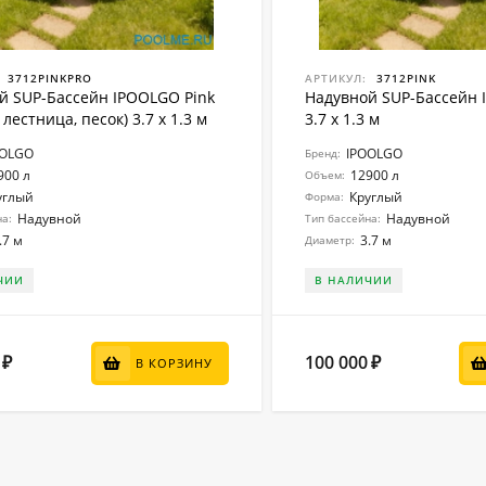
3712PINKPRO
АРТИКУЛ:
3712PINK
й SUP-Бассейн IPOOLGO Pink
Надувной SUP-Бассейн 
 лестница, песок) 3.7 x 1.3 м
3.7 x 1.3 м
OOLGO
IPOOLGO
Бренд:
900 л
12900 л
Объем:
углый
Круглый
Форма:
Надувной
Надувной
на:
Тип бассейна:
.7 м
3.7 м
Диаметр:
ЧИИ
В НАЛИЧИИ
100 000
₽
₽
В КОРЗИНУ