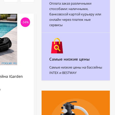
Оплата заказ различными
способами: наличными,
банковской картой курьеру или
онлайн через платеж ные
-34%
-28
сервисы
Самые низкие цены
Самые низкие цены на бассейны
АРТИКУЛ:
28628
INTEX и BESTWAY
ейна IGarden
Вакуумный пылесос INTEX для чистки
бассейна на аккумуляторах с ручкой
2.8м, артикул 28628
9
17.6 кг
Вес:
Китай
Страна бренда:
INTEX
Бренд:
28628
Артикул: