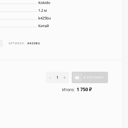
Kokido
1.2 м
k425bu
Китай
И
АРТИКУЛ:
K425BU
-
+
В КОРЗИНУ
1 750
Итого:
₽