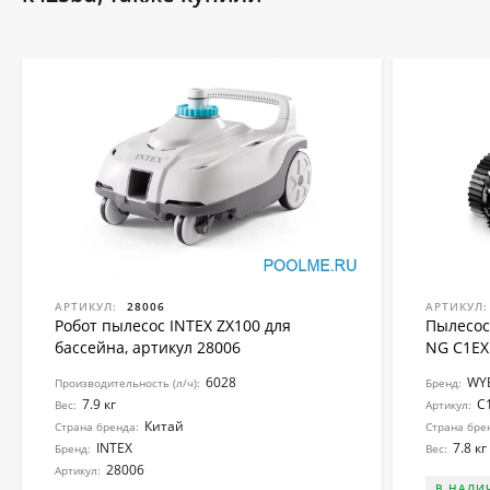
АРТИКУЛ:
28006
АРТИКУЛ:
Робот пылесос INTEX ZX100 для
Пылесос
бассейна, артикул 28006
NG C1E
6028
WY
Производительность (л/ч):
Бренд:
7.9 кг
C
Вес:
Артикул:
Китай
Страна бренда:
Страна бре
INTEX
7.8 кг
Бренд:
Вес:
28006
Артикул:
В НАЛИ