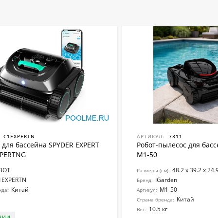
C1EXPERTN
АРТИКУЛ:
7311
 для бассейна SPYDER EXPERT
Робот-пылесоc для басс
XPERTNG
M1-50
BOT
48.2 x 39.2 x 24.
Размеры (см):
1EXPERTN
IGarden
Бренд:
Китай
M1-50
нда:
Артикул:
Китай
Страна бренда:
10.5 кг
Вес:
ЧИИ