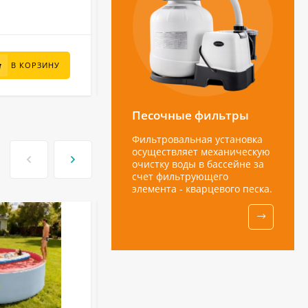
В НАЛИЧИИ
9 010
₽
В КОРЗИНУ
В КОРЗИНУ
6 500
₽
Песочные фильтры
Фильтровальная установка
осуществляет механическую
очистку воды в бассейне за
счет фильтрующего
элемента - кварцевого песка.