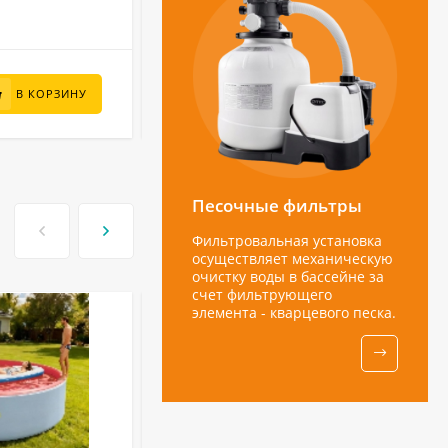
69 000
₽
В КОРЗИНУ
В КОРЗИНУ
Песочные фильтры
Фильтровальная установка
осуществляет механическую
очистку воды в бассейне за
счет фильтрующего
элемента - кварцевого песка.