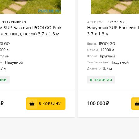
3712PINKPRO
АРТИКУЛ:
3712PINK
й SUP-Бассейн IPOOLGO Pink
Надувной SUP-Бассейн 
 лестница, песок) 3.7 x 1.3 м
3.7 x 1.3 м
OOLGO
IPOOLGO
Бренд:
900 л
12900 л
Объем:
углый
Круглый
Форма:
Надувной
Надувной
на:
Тип бассейна:
.7 м
3.7 м
Диаметр:
ЧИИ
В НАЛИЧИИ
100 000
₽
₽
В КОРЗИНУ