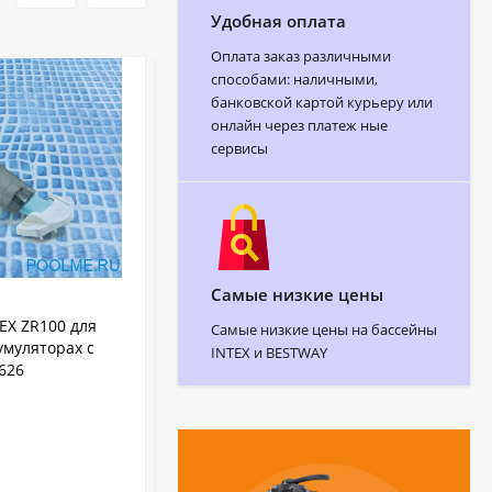
Удобная оплата
Оплата заказ различными
способами: наличными,
банковской картой курьеру или
онлайн через платеж ные
сервисы
Самые низкие цены
АРТИКУЛ:
C2PRO
EX ZR100 для
Пылесос для бассейна IBOT PRO 3 NG
Самые низкие цены на бассейны
умуляторах с
C2PRO
INTEX и BESTWAY
626
WYBOT
Бренд:
C2PRO
Артикул:
Китай
Страна бренда:
8 кг
Вес:
В НАЛИЧИИ