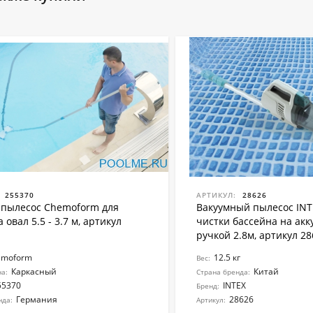
255370
АРТИКУЛ:
28626
пылесос Chemoform для
Вакуумный пылесос INT
 овал 5.5 - 3.7 м, артикул
чистки бассейна на акк
ручкой 2.8м, артикул 28
emoform
12.5 кг
Вес:
Каркасный
Китай
на:
Страна бренда:
55370
INTEX
Бренд:
Германия
28626
нда:
Артикул: