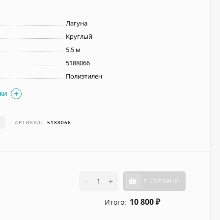
Лагуна
Круглый
5.5 м
5188066
Полиэтилен
ИКИ
И
АРТИКУЛ:
5188066
-
+
В КОРЗИНУ
10 800
Итого:
₽