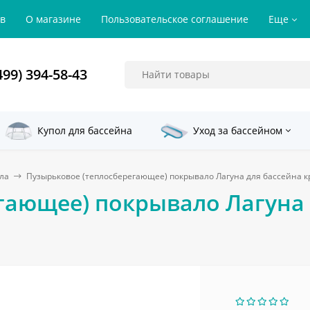
ов
О магазине
Пользовательское соглашение
Еще
499) 394-58-43
Купол для бассейна
Уход за бассейном
ла
Пузырьковое (теплосберегающее) покрывало Лагуна для бассейна кру
ающее) покрывало Лагуна д