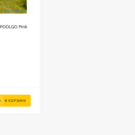
АРТИКУЛ:
3012PINKPRO
IPOOLGO Pink
Надувной SUP-Бассейн IPOOLGO Pink
(фильтр, лестница, песок) 3 x 1.3 м
IPOOLGO
Бренд:
8480 л
Объем:
Круглый
Форма:
Надувной
Тип бассейна:
3 м
Диаметр:
В НАЛИЧИИ
95 000
₽
В КОРЗИНУ
В КОРЗИНУ