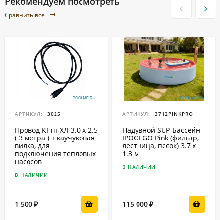
Рекомендуем посмотреть
Сравнить все
АРТИКУЛ:
3025
АРТИКУЛ:
3712PINKPRO
Провод КГтп-ХЛ 3.0 x 2.5
Надувной SUP-Бассейн
( 3 метра ) + каучуковая
IPOOLGO Pink (фильтр,
вилка, для
лестница, песок) 3.7 x
подключения тепловых
1.3 м
насосов
В НАЛИЧИИ
В НАЛИЧИИ
1 500
115 000
₽
₽