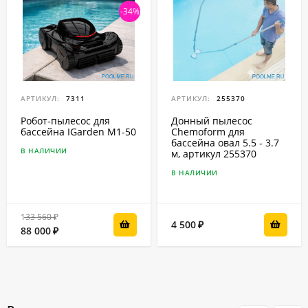
-34%
АРТИКУЛ:
7311
АРТИКУЛ:
255370
Робот-пылесоc для
Донный пылесос
бассейна IGarden M1-50
Chemoform для
бассейна овал 5.5 - 3.7
В НАЛИЧИИ
м, артикул 255370
В НАЛИЧИИ
133 560
₽
4 500
₽
88 000
₽