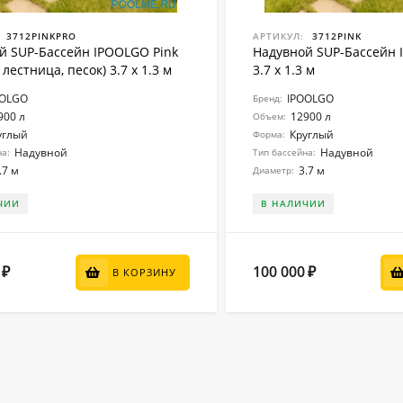
3712PINKPRO
АРТИКУЛ:
3712PINK
й SUP-Бассейн IPOOLGO Pink
Надувной SUP-Бассейн 
 лестница, песок) 3.7 x 1.3 м
3.7 x 1.3 м
OOLGO
IPOOLGO
Бренд:
900 л
12900 л
Объем:
углый
Круглый
Форма:
Надувной
Надувной
на:
Тип бассейна:
.7 м
3.7 м
Диаметр:
ЧИИ
В НАЛИЧИИ
100 000
₽
₽
В КОРЗИНУ