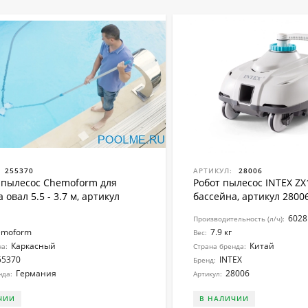
255370
АРТИКУЛ:
28006
пылесос Chemoform для
Робот пылесос INTEX ZX
 овал 5.5 - 3.7 м, артикул
бассейна, артикул 2800
6028
Производительность (л/ч):
emoform
7.9 кг
Вес:
Каркасный
Китай
на:
Страна бренда:
55370
INTEX
Бренд:
Германия
28006
нда:
Артикул:
ЧИИ
В НАЛИЧИИ