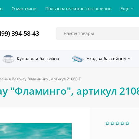
ов
О магазине
Пользовательское соглашение
Еще
499) 394-58-43
Купол для бассейна
Уход за бассейном
вания Bestway "Фламинго", артикул 21080-F
y "Фламинго", артикул 210