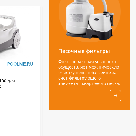
Песочные фильтры
Фильтровальная установка
осуществляет механическую
очистку воды в бассейне за
АРТИКУЛ:
W3312
счет фильтрующего
100 для
Пылесос для бассейна SPYDER GENIUS
элемента - кварцевого песка.
6
W3312
WYBOT
Бренд:
W3312
Артикул:
Китай
Страна бренда:
8 кг
Вес:
В НАЛИЧИИ