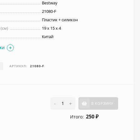
Bestway
21080-F
Пластик + силикон
(см)
19 х 15 х 4
Китай
ИКИ
И
АРТИКУЛ:
21080-F
-
+
В КОРЗИНУ
250
Итого:
₽