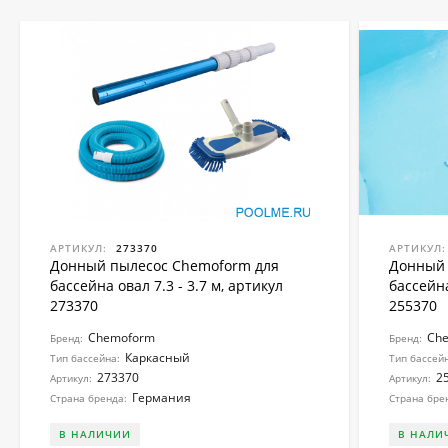
АРТИКУЛ:
273370
АРТИКУЛ:
Донный пылесос Chemoform для
Донный 
бассейна овал 7.3 - 3.7 м, артикул
бассейна
273370
255370
Chemoform
Ch
Бренд:
Бренд:
Каркасный
Тип бассейна:
Тип бассей
273370
2
Артикул:
Артикул:
Германия
Страна бренда:
Страна бре
В НАЛИЧИИ
В НАЛИ