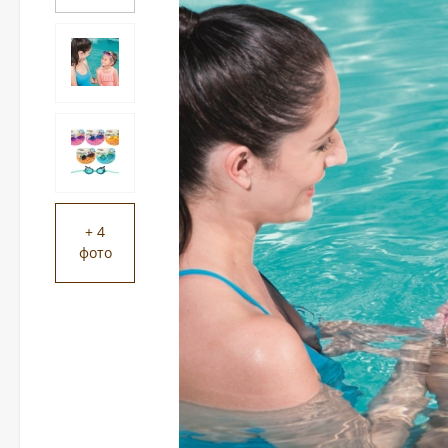
+ 4
фото