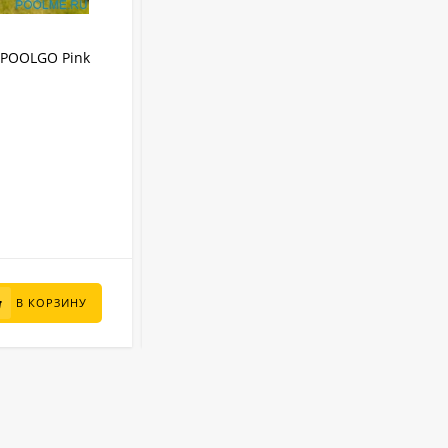
АРТИКУЛ:
3012PINKPRO
IPOOLGO Pink
Надувной SUP-Бассейн IPOOLGO Pink
(фильтр, лестница, песок) 3 x 1.3 м
IPOOLGO
Бренд:
8480 л
Объем:
Круглый
Форма:
Надувной
Тип бассейна:
3 м
Диаметр:
В НАЛИЧИИ
95 000
₽
В КОРЗИНУ
В КОРЗИНУ