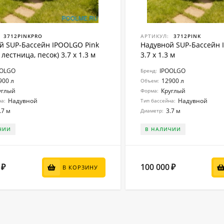
3712PINKPRO
АРТИКУЛ:
3712PINK
й SUP-Бассейн IPOOLGO Pink
Надувной SUP-Бассейн 
 лестница, песок) 3.7 x 1.3 м
3.7 x 1.3 м
OOLGO
IPOOLGO
Бренд:
900 л
12900 л
Объем:
углый
Круглый
Форма:
Надувной
Надувной
на:
Тип бассейна:
.7 м
3.7 м
Диаметр:
ЧИИ
В НАЛИЧИИ
100 000
₽
₽
В КОРЗИНУ