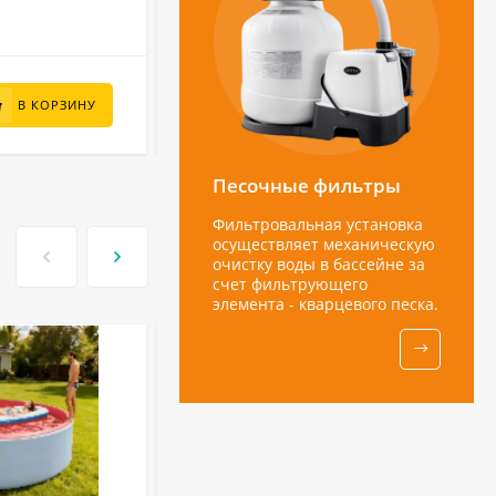
В НАЛИЧИИ
5 500
₽
В КОРЗИНУ
В КОРЗИНУ
Песочные фильтры
Фильтровальная установка
осуществляет механическую
очистку воды в бассейне за
счет фильтрующего
элемента - кварцевого песка.