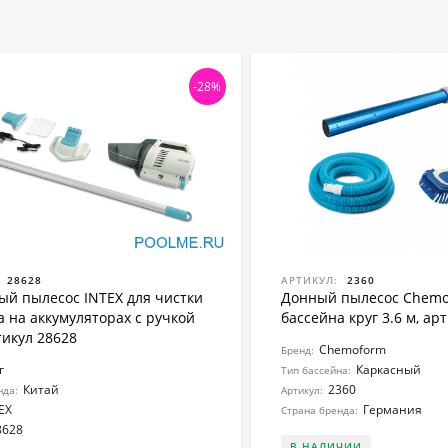
-28%
28628
АРТИКУЛ:
2360
ый пылесос INTEX для чистки
Донный пылесос Chemo
а на аккумуляторах с ручкой
бассейна круг 3.6 м, ар
тикул 28628
Chemoform
Бренд:
г
Каркасный
Тип бассейна:
Китай
2360
нда:
Артикул:
EX
Германия
Страна бренда:
8628
В НАЛИЧИИ