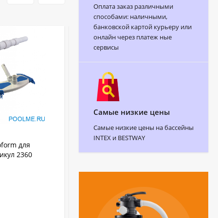
Оплата заказ различными
способами: наличными,
банковской картой курьеру или
онлайн через платеж ные
сервисы
Самые низкие цены
Самые низкие цены на бассейны
АРТИКУЛ:
28006
INTEX и BESTWAY
form для
Робот пылесос INTEX ZX100 для
тикул 2360
бассейна, артикул 28006
6028
Производительность (л/ч):
7.9 кг
Вес:
Китай
Страна бренда:
INTEX
Бренд:
28006
Артикул: