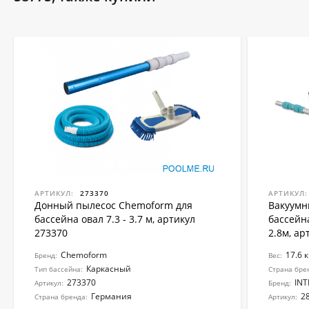
АРТИКУЛ:
273370
АРТИКУЛ:
Донный пылесос Chemoform для
Вакуумн
бассейна овал 7.3 - 3.7 м, артикул
бассейн
273370
2.8м, ар
Chemoform
17.6 к
Бренд:
Вес:
Каркасный
Тип бассейна:
Страна бре
273370
INT
Артикул:
Бренд:
Германия
2
Страна бренда:
Артикул: