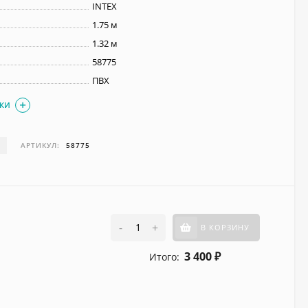
INTEX
1.75 м
1.32 м
58775
ПВХ
ИКИ
И
АРТИКУЛ:
58775
-
+
В КОРЗИНУ
3 400
Итого:
₽