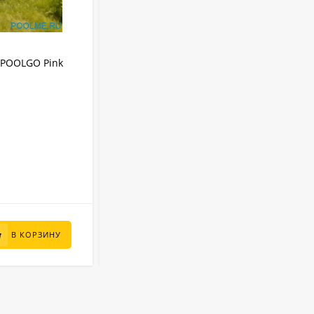
АРТИКУЛ:
3012PINKPRO
IPOOLGO Pink
Надувной SUP-Бассейн IPOOLGO Pink
(фильтр, лестница, песок) 3 x 1.3 м
IPOOLGO
Бренд:
8480 л
Объем:
Круглый
Форма:
Надувной
Тип бассейна:
3 м
Диаметр:
В НАЛИЧИИ
95 000
₽
В КОРЗИНУ
В КОРЗИНУ