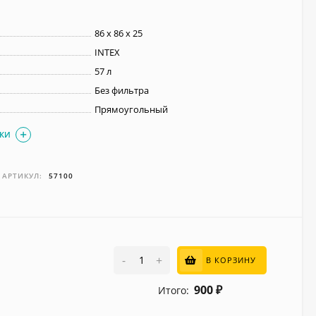
86 х 86 х 25
INTEX
57 л
Без фильтра
Прямоугольный
ИКИ
АРТИКУЛ:
57100
-
+
В КОРЗИНУ
900
Итого:
₽