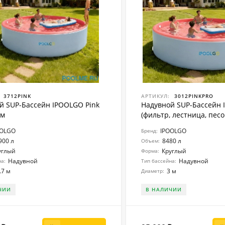
3712PINK
АРТИКУЛ:
3012PINKPRO
й SUP-Бассейн IPOOLGO Pink
Надувной SUP-Бассейн 
 м
(фильтр, лестница, песок
OOLGO
IPOOLGO
Бренд:
900 л
8480 л
Объем:
углый
Круглый
Форма:
Надувной
Надувной
на:
Тип бассейна:
.7 м
3 м
Диаметр:
ЧИИ
В НАЛИЧИИ