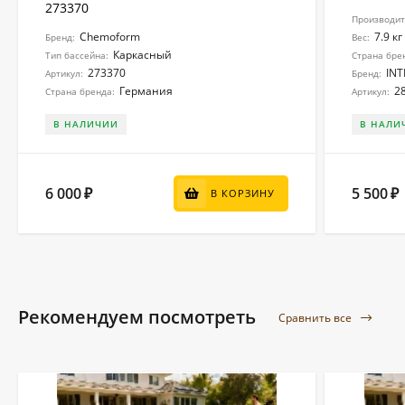
273370
Производите
Chemoform
7.9 кг
Бренд:
Вес:
Каркасный
Тип бассейна:
Страна бре
273370
INT
Артикул:
Бренд:
Германия
2
Страна бренда:
Артикул:
В НАЛИЧИИ
В НАЛИ
6 000
5 500
₽
₽
В КОРЗИНУ
Рекомендуем посмотреть
Сравнить все