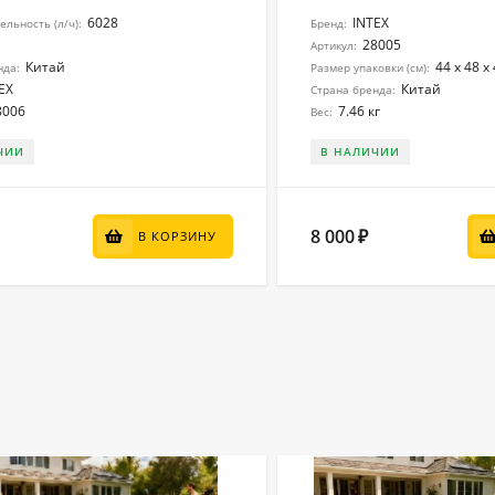
6028
INTEX
льность (л/ч):
Бренд:
28005
Артикул:
Китай
44 х 48 х
нда:
Размер упаковки (см):
EX
Китай
Страна бренда:
8006
7.46 кг
Вес:
ЧИИ
В НАЛИЧИИ
8 000
₽
В КОРЗИНУ