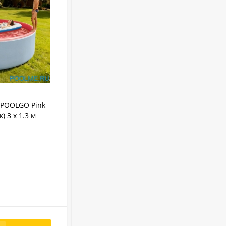
АРТИКУЛ:
3012PINK
IPOOLGO Pink
Надувной SUP-Бассейн IPOOLGO Pink 3
) 3 x 1.3 м
x 1.3 м
IPOOLGO
Бренд:
8480 л
Объем:
Круглый
Форма:
Надувной
Тип бассейна:
3 м
Диаметр:
В НАЛИЧИИ