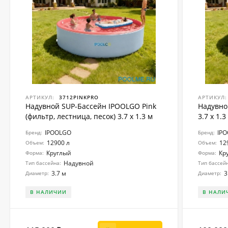
АРТИКУЛ:
3712PINKPRO
АРТИКУЛ:
Надувной SUP-Бассейн IPOOLGO Pink
Надувно
(фильтр, лестница, песок) 3.7 x 1.3 м
3.7 x 1.3
IPOOLGO
IP
Бренд:
Бренд:
12900 л
12
Объем:
Объем:
Круглый
Кр
Форма:
Форма:
Надувной
Тип бассейна:
Тип бассей
3.7 м
3
Диаметр:
Диаметр:
В НАЛИЧИИ
В НАЛИ