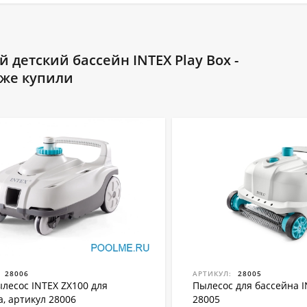
детский бассейн INTEX Play Box -
акже купили
28006
АРТИКУЛ:
28005
ылесос INTEX ZX100 для
Пылесос для бассейна I
а, артикул 28006
28005