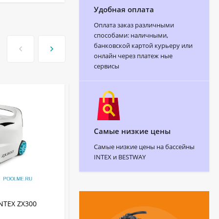
Удобная оплата
Оплата заказ различными
способами: наличными,
банковской картой курьеру или
онлайн через платеж ные
сервисы
-28
Самые низкие цены
Самые низкие цены на бассейны
INTEX и BESTWAY
АРТИКУЛ:
28628
NTEX ZX300
Вакуумный пылесос INTEX для чистки
бассейна на аккумуляторах с ручкой