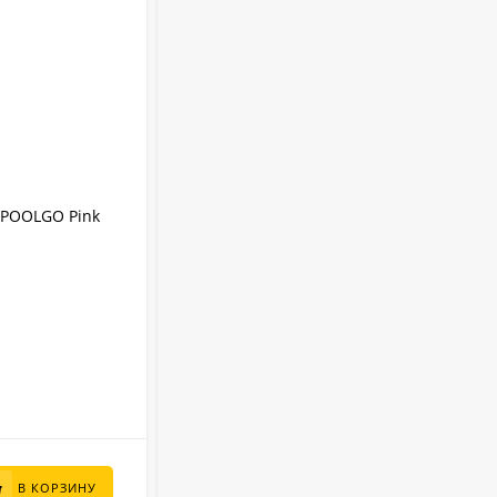
АРТИКУЛ:
3012PINKPRO
IPOOLGO Pink
Надувной SUP-Бассейн IPOOLGO Pink
(фильтр, лестница, песок) 3 x 1.3 м
IPOOLGO
Бренд:
8480 л
Объем:
Круглый
Форма:
Надувной
Тип бассейна:
3 м
Диаметр:
В НАЛИЧИИ
95 000
₽
В КОРЗИНУ
В КОРЗИНУ