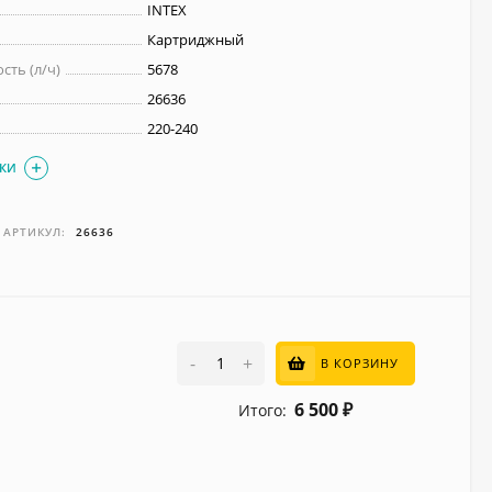
INTEX
Картриджный
сть (л/ч)
5678
26636
220-240
ИКИ
АРТИКУЛ:
26636
-
+
В КОРЗИНУ
6 500
Итого:
₽