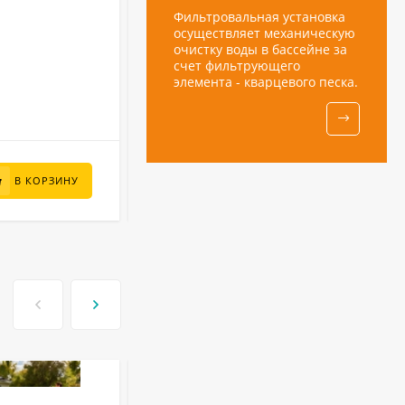
17.6 кг
Вес:
Китай
Страна бренда:
INTEX
Бренд:
28628
Артикул:
В НАЛИЧИИ
Песочные фильтры
9 010
₽
В КОРЗИНУ
В КОРЗИНУ
Фильтровальная установка
6 500
₽
осуществляет механическую
очистку воды в бассейне за
счет фильтрующего
элемента - кварцевого песка.