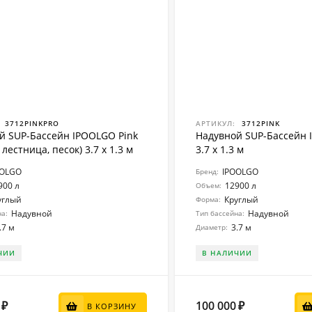
3712PINKPRO
АРТИКУЛ:
3712PINK
й SUP-Бассейн IPOOLGO Pink
Надувной SUP-Бассейн 
 лестница, песок) 3.7 x 1.3 м
3.7 x 1.3 м
OOLGO
IPOOLGO
Бренд:
900 л
12900 л
Объем:
углый
Круглый
Форма:
Надувной
Надувной
на:
Тип бассейна:
.7 м
3.7 м
Диаметр:
ЧИИ
В НАЛИЧИИ
100 000
₽
₽
В КОРЗИНУ