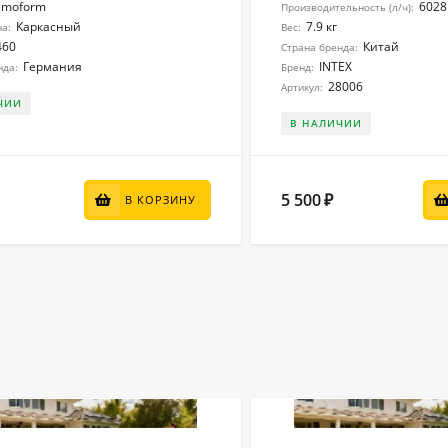
emoform
6028
Производительность (л/ч):
Каркасный
7.9 кг
на:
Вес:
460
Китай
Страна бренда:
Германия
INTEX
нда:
Бренд:
28006
Артикул:
ЧИИ
В НАЛИЧИИ
5 500
₽
В КОРЗИНУ