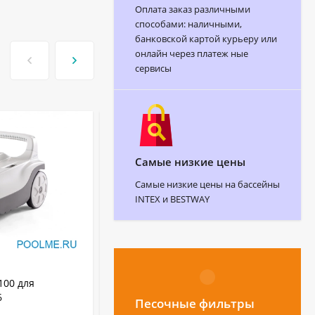
Оплата заказ различными
способами: наличными,
банковской картой курьеру или
онлайн через платеж ные
сервисы
-28
Самые низкие цены
Самые низкие цены на бассейны
INTEX и BESTWAY
АРТИКУЛ:
28628
100 для
Вакуумный пылесос INTEX для чистки
6
бассейна на аккумуляторах с ручкой
2.8м, артикул 28628