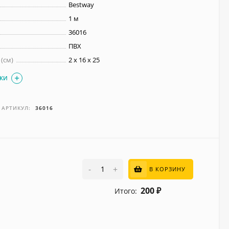
Bestway
1 м
36016
ПВХ
(см)
2 х 16 х 25
ИКИ
АРТИКУЛ:
36016
-
+
В КОРЗИНУ
200
Итого:
₽