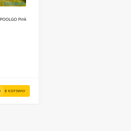
АРТИКУЛ:
3012PINKPRO
IPOOLGO Pink
Надувной SUP-Бассейн IPOOLGO Pink
(фильтр, лестница, песок) 3 x 1.3 м
IPOOLGO
Бренд:
8480 л
Объем:
Круглый
Форма:
Надувной
Тип бассейна:
3 м
Диаметр:
В НАЛИЧИИ
95 000
₽
В КОРЗИНУ
В КОРЗИНУ