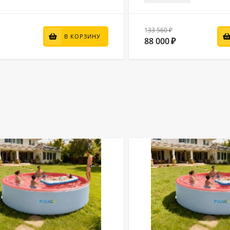
133 560
₽
В КОРЗИНУ
88 000
₽