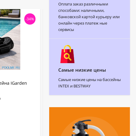
Оплата заказ различными
способами: наличными,
банковской картой курьеру или
-34%
онлайн через платеж ные
сервисы
Самые низкие цены
АРТИКУЛ:
2730
Самые низкие цены на бассейны
ейна IGarden
Донный пылесос Chemoform для
INTEX и BESTWAY
бассейна круг 7.3 м, артикул 2730
9
Chemoform
Бренд:
Каркасный
Тип бассейна:
2730
Артикул:
Германия
Страна бренда:
В НАЛИЧИИ