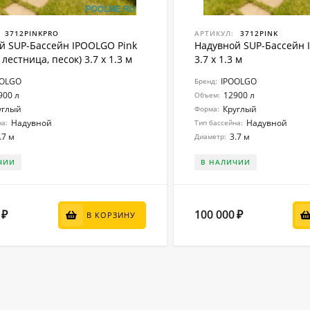
3712PINKPRO
АРТИКУЛ:
3712PINK
й SUP-Бассейн IPOOLGO Pink
Надувной SUP-Бассейн 
 лестница, песок) 3.7 x 1.3 м
3.7 x 1.3 м
OOLGO
IPOOLGO
Бренд:
900 л
12900 л
Объем:
углый
Круглый
Форма:
Надувной
Надувной
на:
Тип бассейна:
.7 м
3.7 м
Диаметр:
ЧИИ
В НАЛИЧИИ
100 000
₽
₽
В КОРЗИНУ