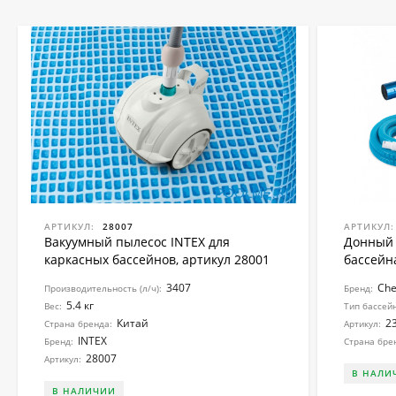
АРТИКУЛ:
28007
АРТИКУЛ:
Вакуумный пылесос INTEX для
Донный 
каркасных бассейнов, артикул 28001
бассейна
3407
Ch
Производительность (л/ч):
Бренд:
5.4 кг
Вес:
Тип бассей
Китай
2
Страна бренда:
Артикул:
INTEX
Бренд:
Страна бре
28007
Артикул:
В НАЛИ
В НАЛИЧИИ