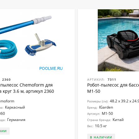
2360
АРТИКУЛ:
7311
пылесос Chemoform для
Робот-пылесоc для басс
 круг 3.6 м, артикул 2360
M1-50
emoform
48.2 x 39.2 x 24.
Размеры (см):
Каркасный
IGarden
на:
Бренд:
360
M1-50
Артикул:
Германия
Китай
нда:
Страна бренда:
10.5 кг
Вес:
ЧИИ
В НАЛИЧИИ