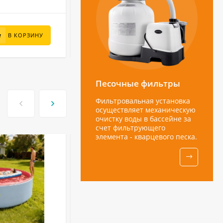
6 000
₽
В КОРЗИНУ
В КОРЗИНУ
Песочные фильтры
Фильтровальная установка
осуществляет механическую
очистку воды в бассейне за
счет фильтрующего
элемента - кварцевого песка.