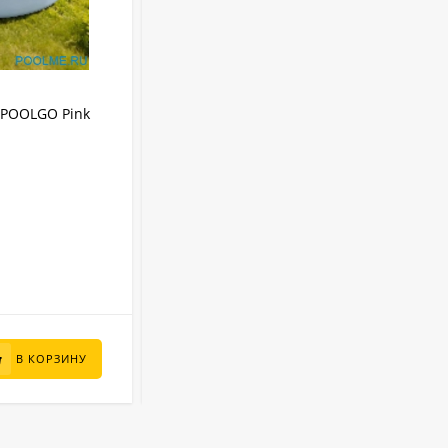
АРТИКУЛ:
3012PINKPRO
IPOOLGO Pink
Надувной SUP-Бассейн IPOOLGO Pink
(фильтр, лестница, песок) 3 x 1.3 м
IPOOLGO
Бренд:
8480 л
Объем:
Круглый
Форма:
Надувной
Тип бассейна:
3 м
Диаметр:
В НАЛИЧИИ
95 000
₽
В КОРЗИНУ
В КОРЗИНУ