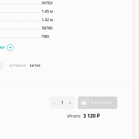
INTEX
1.45 м
1.42 м
58780
ПВХ
ИКИ
И
АРТИКУЛ:
58780
-
+
В КОРЗИНУ
3 120
Итого:
₽