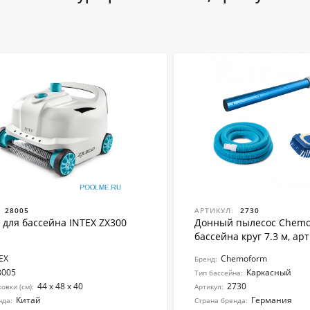
28005
АРТИКУЛ:
2730
 для бассейна INTEX ZX300
Донный пылесос Chemo
бассейна круг 7.3 м, ар
EX
Chemoform
Бренд:
8005
Каркасный
Тип бассейна:
44 х 48 х 40
2730
овки (см):
Артикул:
Китай
Германия
нда:
Страна бренда: