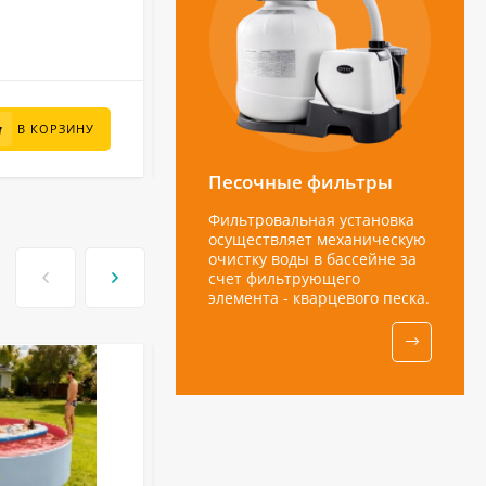
В НАЛИЧИИ
57 000
₽
В КОРЗИНУ
В КОРЗИНУ
Песочные фильтры
Фильтровальная установка
осуществляет механическую
очистку воды в бассейне за
счет фильтрующего
элемента - кварцевого песка.