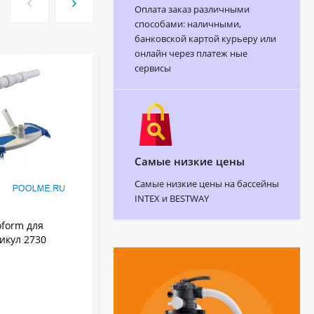
Оплата заказ различными
способами: наличными,
банковской картой курьеру или
онлайн через платеж ные
сервисы
Самые низкие цены
Самые низкие цены на бассейны
INTEX и BESTWAY
АРТИКУЛ:
W3312NG
form для
Пылесос для бассейна E-Tron I20 NG
тикул 2730
W3312NG
WYBOT
Бренд:
W3312NG
Артикул:
Китай
Страна бренда:
7.8 кг
Вес: