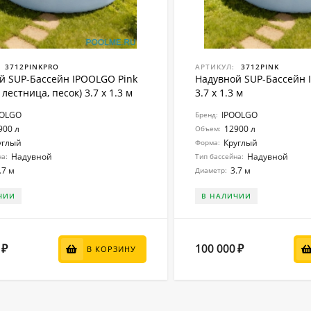
3712PINKPRO
АРТИКУЛ:
3712PINK
й SUP-Бассейн IPOOLGO Pink
Надувной SUP-Бассейн 
 лестница, песок) 3.7 x 1.3 м
3.7 x 1.3 м
OOLGO
IPOOLGO
Бренд:
900 л
12900 л
Объем:
углый
Круглый
Форма:
Надувной
Надувной
на:
Тип бассейна:
.7 м
3.7 м
Диаметр:
ЧИИ
В НАЛИЧИИ
100 000
₽
₽
В КОРЗИНУ