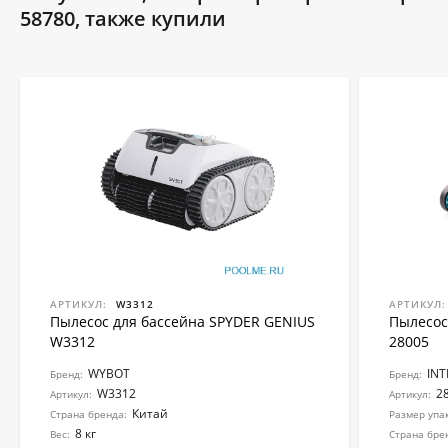
58780, также купили
АРТИКУЛ:
W3312
АРТИКУЛ:
Пылесос для бассейна SPYDER GENIUS
Пылесос
W3312
28005
WYBOT
INT
Бренд:
Бренд:
W3312
2
Артикул:
Артикул:
Китай
Страна бренда:
Размер упак
8 кг
Вес:
Страна бре