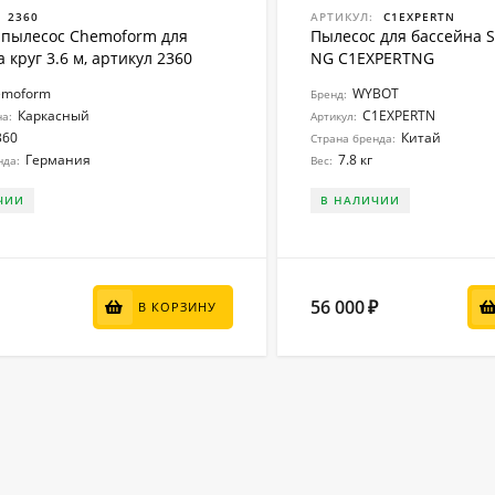
2360
АРТИКУЛ:
C1EXPERTN
пылесос Chemoform для
Пылесос для бассейна 
 круг 3.6 м, артикул 2360
NG C1EXPERTNG
emoform
WYBOT
Бренд:
Каркасный
C1EXPERTN
на:
Артикул:
360
Китай
Страна бренда:
Германия
7.8 кг
нда:
Вес:
ЧИИ
В НАЛИЧИИ
56 000
₽
В КОРЗИНУ