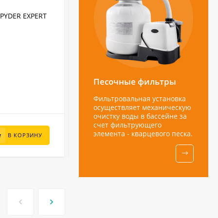
АРТИКУЛ:
2550
SPYDER EXPERT
Донный пылесос Chemoform для
бассейна круг 5.5 м, артикул 2550
Chemoform
Бренд:
Каркасный
Тип бассейна:
2550
Артикул:
Германия
Страна бренда:
Песочные фильтры
В НАЛИЧИИ
Фильтровальная установка
осуществляет механическую
очистку воды в бассейне за
счет фильтрующего
элемента - кварцевого песка.
4 500
₽
В КОРЗИНУ
В КОРЗИНУ