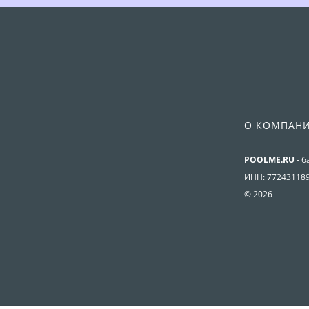
О КОМПАН
POOLME.RU
- б
ИНН: 77243118
© 2026