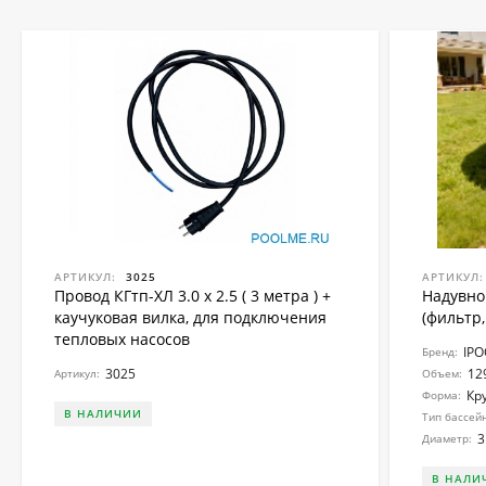
АРТИКУЛ:
3025
АРТИКУЛ:
Провод КГтп-ХЛ 3.0 x 2.5 ( 3 метра ) +
Надувно
каучуковая вилка, для подключения
(фильтр,
тепловых насосов
IP
Бренд:
3025
12
Артикул:
Объем:
Кр
Форма:
В НАЛИЧИИ
Тип бассей
3
Диаметр:
В НАЛИ