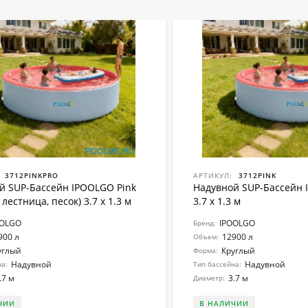
3712PINKPRO
АРТИКУЛ:
3712PINK
й SUP-Бассейн IPOOLGO Pink
Надувной SUP-Бассейн 
 лестница, песок) 3.7 x 1.3 м
3.7 x 1.3 м
OOLGO
IPOOLGO
Бренд:
900 л
12900 л
Объем:
углый
Круглый
Форма:
Надувной
Надувной
на:
Тип бассейна:
.7 м
3.7 м
Диаметр:
ЧИИ
В НАЛИЧИИ