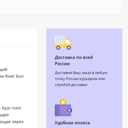
Доставка по всей
России
ющий
Доставим Ваш заказ в любую
ии River Run
точку России курьером или
службой доставки
 Круг-плот
рошую
ающая через
Удобная оплата