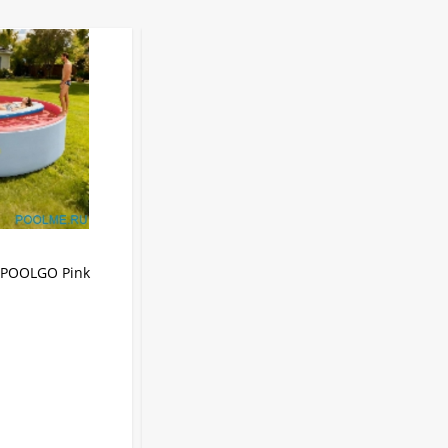
АРТИКУЛ:
3012PINKPRO
IPOOLGO Pink
Надувной SUP-Бассейн IPOOLGO Pink
(фильтр, лестница, песок) 3 x 1.3 м
IPOOLGO
Бренд:
8480 л
Объем:
Круглый
Форма:
Надувной
Тип бассейна:
3 м
Диаметр:
В НАЛИЧИИ