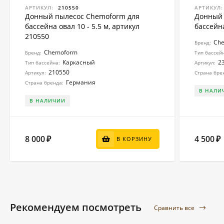
АРТИКУЛ:
210550
АРТИКУЛ:
Донный пылесос Chemoform для
Донный 
бассейна овал 10 - 5.5 м, артикул
бассейна
210550
Ch
Бренд:
Chemoform
Бренд:
Тип бассей
Каркасный
2
Тип бассейна:
Артикул:
210550
Артикул:
Страна бре
Германия
Страна бренда:
В НАЛИ
В НАЛИЧИИ
8 000
4 500
₽
₽
В КОРЗИНУ
Рекомендуем посмотреть
Сравнить все