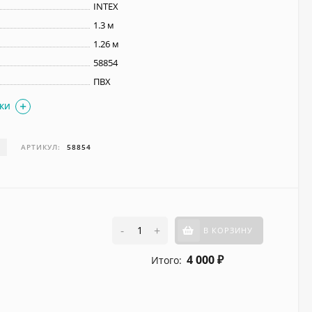
INTEX
1.3 м
1.26 м
58854
ПВХ
ИКИ
И
АРТИКУЛ:
58854
-
+
В КОРЗИНУ
4 000
Итого:
₽