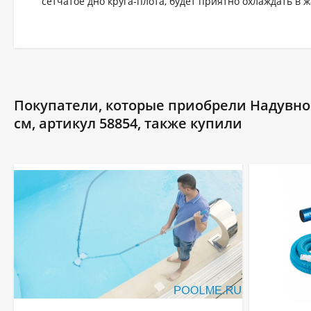
сетчатое дно круга-плота, будет приятно охлаждать в 
Покупатели, которые приобрели Надувной 
см, артикул 58854, также купили