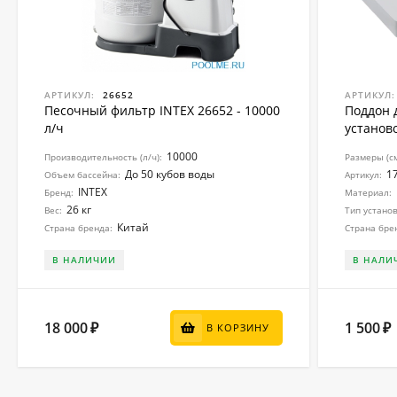
АРТИКУЛ:
26652
АРТИКУЛ:
Песочный фильтр INTEX 26652 - 10000
Поддон 
л/ч
установо
10000
Производительность (л/ч):
Размеры (см
До 50 кубов воды
1
Объем бассейна:
Артикул:
INTEX
Бренд:
Материал:
26 кг
Вес:
Тип установ
Китай
Страна бренда:
Страна бре
В НАЛИЧИИ
В НАЛИ
18 000
1 500
₽
₽
В КОРЗИНУ