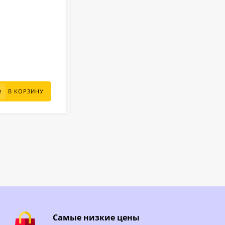
3.5 м
Диаметр:
1.25 м
Высота:
Лагуна
Бренд:
11200 л
Объем:
В НАЛИЧИИ
85 000
₽
В КОРЗИНУ
В КОРЗИНУ
65 900
₽
Самые низкие цены