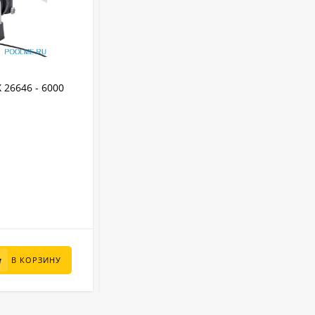
АРТИКУЛ:
72028
26646 - 6000
Песочный фильтр MAGIC POOL - 6350
л/ч
Песочный
Фильтр:
72028
Артикул:
220 - 240
Напряжение (В):
77 x 59 x 73
Размер упаковки (см):
32-38 мм
Тип и диаметр подключения:
В НАЛИЧИИ
34 000
₽
В КОРЗИНУ
В КОРЗИНУ