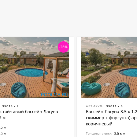
-26%
35013 / 2
АРТИКУЛ:
35011 / 3
стойчивый бассейн Лагуна
Бассейн Лагуна 3.5 х 1.
5 м
скиммер + форсунка) арт.
коричневый
.5 м
25 м
0.6 мм
Толщина пленки: