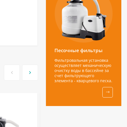
Песочные фильтры
Фильтровальная установка
осуществляет механическую
очистку воды в бассейне за
счет фильтрующего
элемента - кварцевого песка.