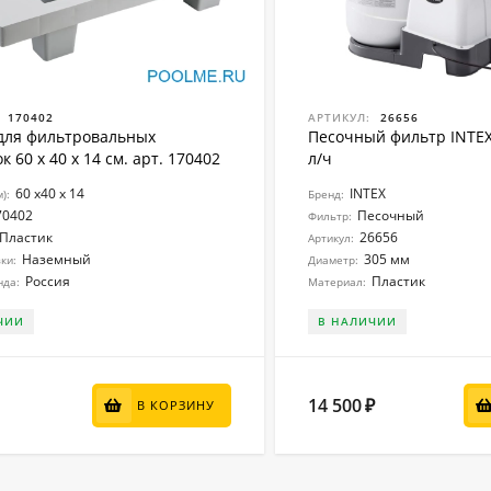
170402
АРТИКУЛ:
26656
для фильтровальных
Песочный фильтр INTEX 
к 60 x 40 x 14 см. арт. 170402
л/ч
60 x40 x 14
INTEX
):
Бренд:
70402
Песочный
Фильтр:
Пластик
26656
Артикул:
Наземный
305 мм
ки:
Диаметр:
Россия
Пластик
нда:
Материал:
ЧИИ
В НАЛИЧИИ
14 500
₽
В КОРЗИНУ