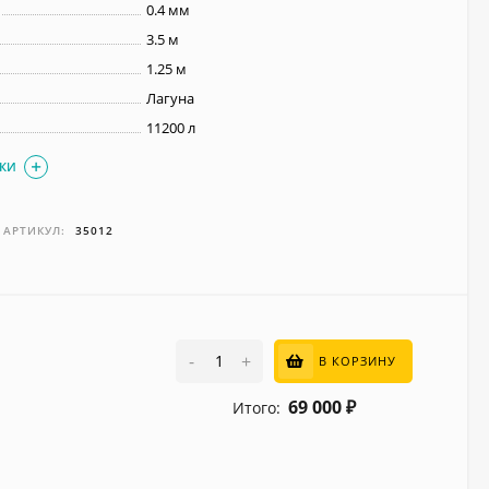
0.4 мм
3.5 м
1.25 м
Лагуна
11200 л
ИКИ
АРТИКУЛ:
35012
-
+
В КОРЗИНУ
69 000
Итого:
₽