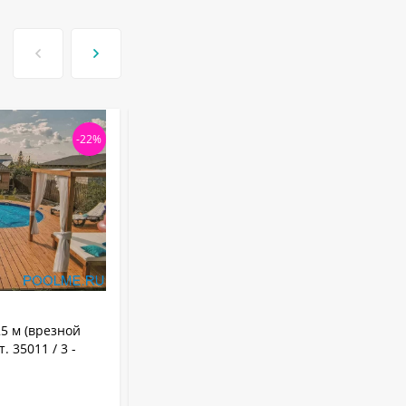
-22%
-22
АРТИКУЛ:
35011 / 2
25 м (врезной
Бассейн Лагуна 3.5 х 1.25 м (врезной
 35011 / 3 -
скиммер + форсунка) арт. 35011 / 2 -
коричневый
0.6 мм
Толщина пленки: