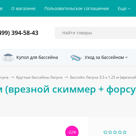
ов
О магазине
Пользовательское соглашение
Еще
499) 394-58-43
Купол для бассейна
Уход за бассейном
агуна
Круглые бассейны Лагуна
Бассейн Лагуна 3.5 х 1.25 м (врезно
м (врезной скиммер + форсунк
-22%