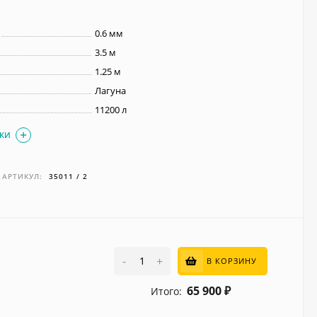
0.6 мм
3.5 м
1.25 м
Лагуна
11200 л
ИКИ
АРТИКУЛ:
35011 / 2
-
+
В КОРЗИНУ
65 900
Итого:
₽