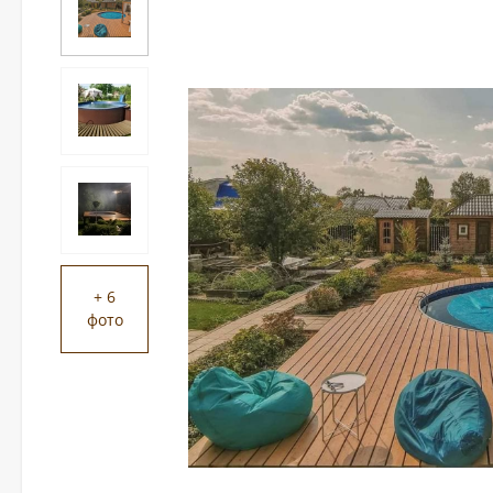
+ 6
фото