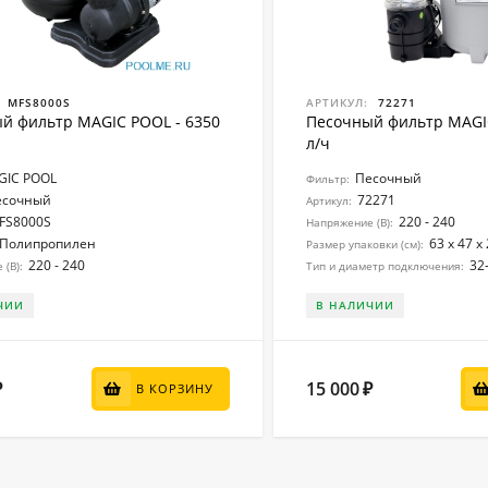
MFS8000S
АРТИКУЛ:
72271
й фильтр MAGIC POOL - 6350
Песочный фильтр MAGIC
л/ч
GIC POOL
Песочный
Фильтр:
есочный
72271
Артикул:
FS8000S
220 - 240
Напряжение (В):
Полипропилен
63 x 47 x
Размер упаковки (см):
220 - 240
32
(В):
Тип и диаметр подключения:
ЧИИ
В НАЛИЧИИ
15 000
₽
₽
В КОРЗИНУ