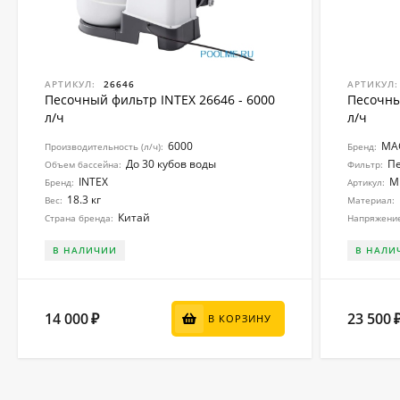
АРТИКУЛ:
26646
АРТИКУЛ:
Песочный фильтр INTEX 26646 - 6000
Песочны
л/ч
л/ч
6000
MA
Производительность (л/ч):
Бренд:
До 30 кубов воды
П
Объем бассейна:
Фильтр:
INTEX
M
Бренд:
Артикул:
18.3 кг
Вес:
Материал:
Китай
Страна бренда:
Напряжение 
В НАЛИЧИИ
В НАЛИ
14 000
23 500
₽
В КОРЗИНУ