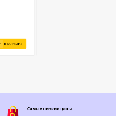
1.25 м
Высота:
Лагуна
Бренд:
11200 л
Объем:
В НАЛИЧИИ
80 000
₽
В КОРЗИНУ
В КОРЗИНУ
59 000
₽
Самые низкие цены