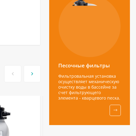
Песочные фильтры
Фильтровальная установка
осуществляет механическую
очистку воды в бассейне за
счет фильтрующего
элемента - кварцевого песка.