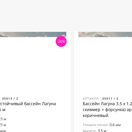
-26%
35013 / 2
АРТИКУЛ:
35011 / 3
стойчивый бассейн Лагуна
Бассейн Лагуна 3.5 х 1.
5 м
скиммер + форсунка) арт.
коричневый
.5 м
25 м
0.6 мм
Толщина пленки:
уна
3.5 м
Диаметр: