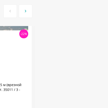
-22%
-26
АРТИКУЛ:
35011 / 1
25 м (врезной
Бассейн Лагуна 3.5 х 1.25 м (врезной
 35011 / 3 -
скиммер + форсунка) арт. 35011 / 1 -
коричневый
0.4 мм
Толщина пленки:
3.5 м
Диаметр: