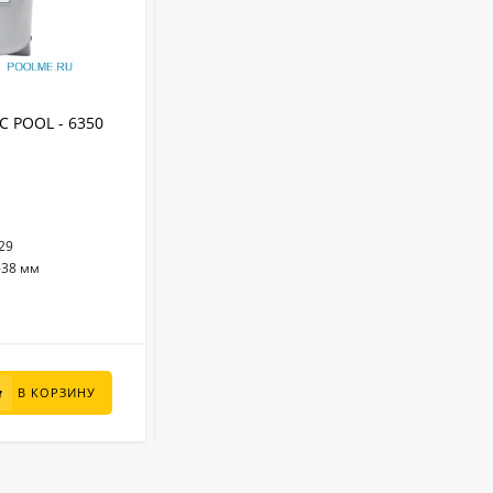
АРТИКУЛ:
170402
 POOL - 6350
Поддон для фильтровальных
установок 60 x 40 x 14 см. арт. 170402
60 x40 x 14
Размеры (см):
170402
Артикул:
Пластик
Материал:
 29
Наземный
Тип установки:
-38 мм
Россия
Страна бренда:
В НАЛИЧИИ
1 500
₽
В КОРЗИНУ
В КОРЗИНУ