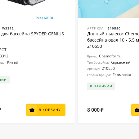
W3312
АРТИКУЛ:
210550
 для бассейна SPYDER GENIUS
Донный пылесос Chemo
бассейна овал 10 - 5.5 м
210550
BOT
3312
Chemoform
Бренд:
Китай
Каркасный
нда:
Тип бассейна:
210550
Артикул:
Германия
Страна бренда:
ЧИИ
В НАЛИЧИИ
8 000
₽
₽
В КОРЗИНУ