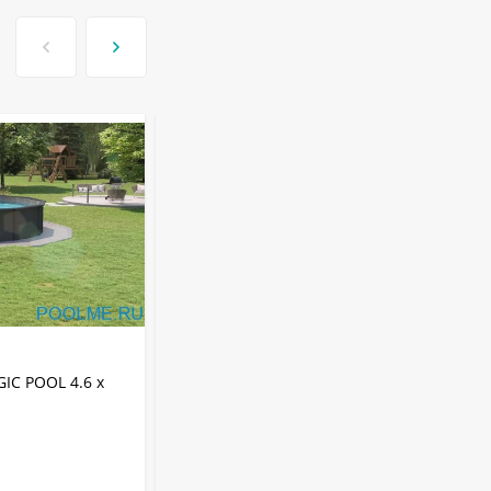
-22
АРТИКУЛ:
KITPR4613R
IC POOL 4.6 x
Морозостойкий бассейн MAGIC POOL
4.6 x 1.32 м (полная комплектация)
арт. KITPR4613R - ротанг
MAGIC POOL
Бренд:
21000 л
Объем: