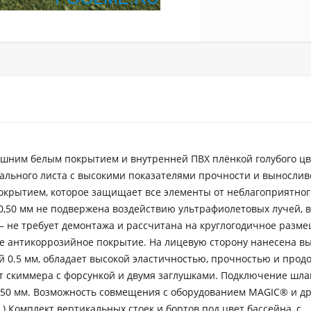
ешним белым покрытием и внутренней ПВХ плёнкой голубого цв
ального листа с высокими показателями прочности и выносливо
крытием, которое защищает все элементы от неблагоприятног
,50 мм не подвержена воздействию ультрафиолетовых лучей, 
– не требует демонтажа и рассчитана на круглогодичное разм
ее антикоррозийное покрытие. На лицевую сторону нанесена в
й 0.5 мм, обладает высокой эластичностью, прочностью и про
 скиммера с форсункой и двумя заглушками. Подключение шлан
 50 мм. Возможность совмещения с оборудованием MAGIC® и др
.) Комплект вертикальных стоек и бортов под цвет бассейна, с