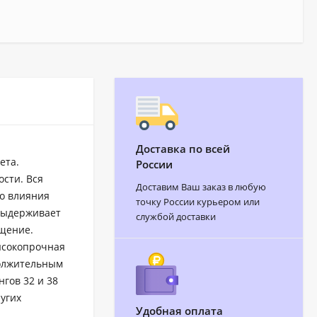
Доставка по всей
ета.
России
сти. Вся
Доставим Ваш заказ в любую
о влияния
точку России курьером или
выдерживает
службой доставки
ещение.
ысокопрочная
должительным
гов 32 и 38
угих
Удобная оплата