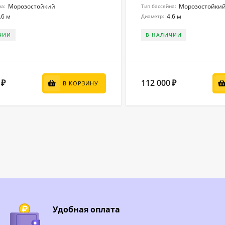
Морозостойкий
Морозостойки
на:
Тип бассейна:
.6 м
4.6 м
Диаметр:
ЧИИ
В НАЛИЧИИ
112 000
₽
₽
В КОРЗИНУ
Удобная оплата