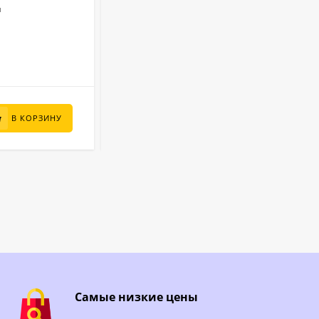
й
Песочный
Фильтр:
6000
Производительность (л/ч):
Круглый
Форма:
В НАЛИЧИИ
190 800
₽
В КОРЗИНУ
В КОРЗИНУ
149 000
₽
Самые низкие цены