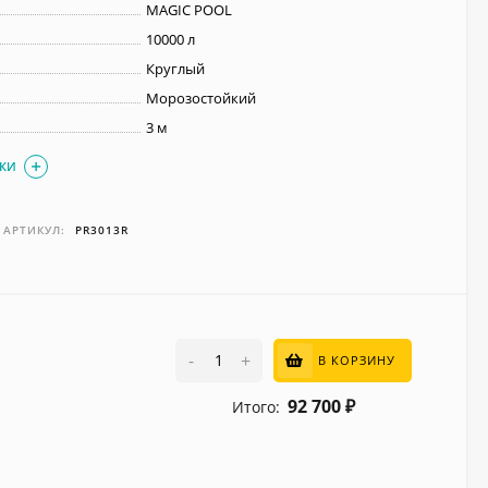
MAGIC POOL
10000 л
Круглый
Морозостойкий
3 м
ИКИ
АРТИКУЛ:
PR3013R
-
+
В КОРЗИНУ
92 700
Итого:
₽