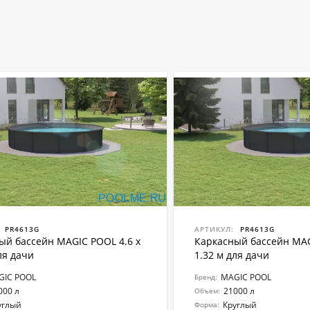
PR4613G
АРТИКУЛ:
PR4613G
ый бассейн MAGIC POOL 4.6 x
Каркасный бассейн MAG
ля дачи
1.32 м для дачи
GIC POOL
MAGIC POOL
Бренд:
000 л
21000 л
Объем:
углый
Круглый
Форма: