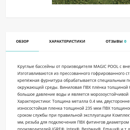
ОБЗОР
ХАРАКТЕРИСТИКИ
ОТЗЫВЫ
0
Круглые бассейны от производителя MAGIC POOL с вн
Изготавливаются из прессованного гофрированного ст
крепёжная фурнитура обрабатывается специальным по
окружающей среды. Виниловая ПВХ плёнка толщиной 0
большое давление воды и является морозоустойчивой 
Характеристики: Толщина металла 0.4 мм, двусторонн
износостойкая пленка толщиной 235 мкм ПВХ толщино
сроком службы при правильной эксплуатации Комплект
мм, резьба для подключения ПВХ фитингов диаметром
производителей (GRE®, Intex®, Bestway®, Emaux® и т.д