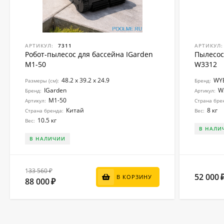
АРТИКУЛ:
7311
АРТИКУЛ:
Робот-пылесоc для бассейна IGarden
Пылесос
M1-50
W3312
48.2 x 39.2 x 24.9
WY
Размеры (см):
Бренд:
IGarden
W
Бренд:
Артикул:
M1-50
Артикул:
Страна бре
Китай
8 кг
Страна бренда:
Вес:
10.5 кг
Вес:
В НАЛИ
В НАЛИЧИИ
133 560
₽
52 000
В КОРЗИНУ
88 000
₽