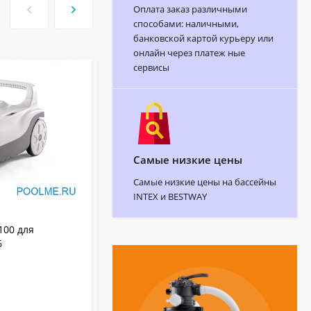
Оплата заказ различными
способами: наличными,
банковской картой курьеру или
онлайн через платеж ные
сервисы
-34
Самые низкие цены
Самые низкие цены на бассейны
INTEX и BESTWAY
АРТИКУЛ:
7311
100 для
Робот-пылесоc для бассейна IGarden
6
M1-50
48.2 x 39.2 x 24.9
Размеры (см):
IGarden
Бренд:
M1-50
Артикул:
Китай
Страна бренда: