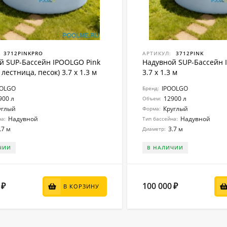
3712PINKPRO
АРТИКУЛ:
3712PINK
й SUP-Бассейн IPOOLGO Pink
Надувной SUP-Бассейн 
 лестница, песок) 3.7 x 1.3 м
3.7 x 1.3 м
OOLGO
IPOOLGO
Бренд:
900 л
12900 л
Объем:
углый
Круглый
Форма:
Надувной
Надувной
на:
Тип бассейна:
.7 м
3.7 м
Диаметр:
ЧИИ
В НАЛИЧИИ
100 000
₽
₽
В КОРЗИНУ