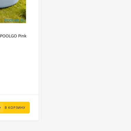
АРТИКУЛ:
3012PINKPRO
IPOOLGO Pink
Надувной SUP-Бассейн IPOOLGO Pink
(фильтр, лестница, песок) 3 x 1.3 м
IPOOLGO
Бренд:
8480 л
Объем:
Круглый
Форма:
Надувной
Тип бассейна:
3 м
Диаметр:
В НАЛИЧИИ
95 000
₽
В КОРЗИНУ
В КОРЗИНУ