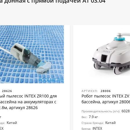
 донная с прямой подачей АТ 03.04
28626
АРТИКУЛ:
28006
ый пылесос INTEX ZR100 для
Робот пылесос INTEX ZX
бассейна на аккумуляторах с
бассейна, артикул 2800
.8м, артикул 28626
6028
Производительность (л/ч):
г
7.9 кг
Вес:
Китай
Китай
нда:
Страна бренда:
EX
INTEX
Бренд: