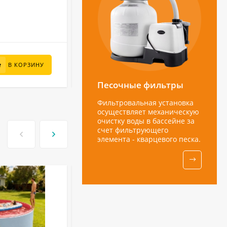
10.5 кг
Вес:
В НАЛИЧИИ
133 560
₽
В КОРЗИНУ
В КОРЗИНУ
88 000
₽
Песочные фильтры
Фильтровальная установка
осуществляет механическую
очистку воды в бассейне за
счет фильтрующего
элемента - кварцевого песка.