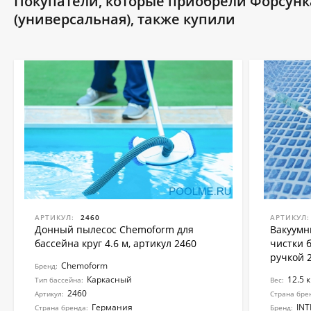
Покупатели, которые приобрели Форсунка
(универсальная), также купили
АРТИКУЛ:
2460
АРТИКУЛ:
Донный пылесос Chemoform для
Вакуумн
бассейна круг 4.6 м, артикул 2460
чистки 
ручкой 2
Chemoform
Бренд:
Каркасный
12.5 к
Тип бассейна:
Вес:
2460
Артикул:
Страна бре
Германия
INT
Страна бренда:
Бренд: