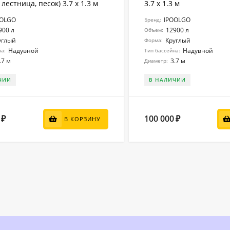
 лестница, песок) 3.7 x 1.3 м
3.7 x 1.3 м
OOLGO
IPOOLGO
Бренд:
900 л
12900 л
Объем:
углый
Круглый
Форма:
Надувной
Надувной
на:
Тип бассейна:
.7 м
3.7 м
Диаметр:
ЧИИ
В НАЛИЧИИ
100 000
₽
₽
В КОРЗИНУ