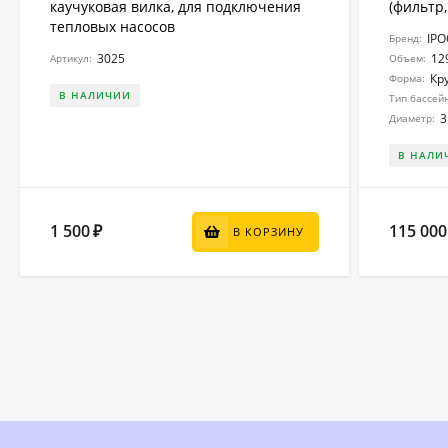
каучуковая вилка, для подключения
(фильтр,
тепловых насосов
IP
Бренд:
3025
12
Артикул:
Объем:
Кр
Форма:
В НАЛИЧИИ
Тип бассей
3
Диаметр:
В НАЛИ
1 500
115 000
₽
В КОРЗИНУ