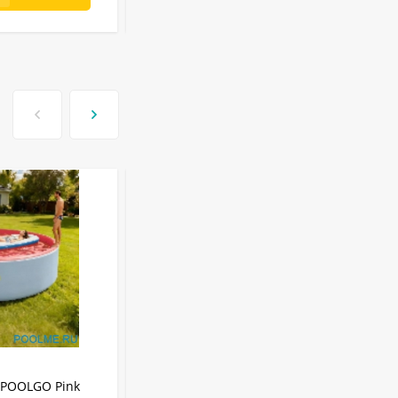
АРТИКУЛ:
3012PINKPRO
IPOOLGO Pink
Надувной SUP-Бассейн IPOOLGO Pink