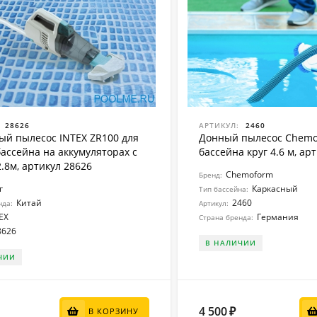
28626
АРТИКУЛ:
2460
ый пылесос INTEX ZR100 для
Донный пылесос Chemo
бассейна на аккумуляторах с
бассейна круг 4.6 м, ар
.8м, артикул 28626
Chemoform
Бренд:
г
Каркасный
Тип бассейна:
Китай
2460
нда:
Артикул:
EX
Германия
Страна бренда:
8626
В НАЛИЧИИ
ЧИИ
4 500
₽
В КОРЗИНУ