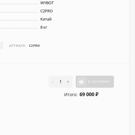
WYBOT
C2PRO
Китай
8 кг
И
АРТИКУЛ:
C2PRO
-
+
В КОРЗИНУ
69 000
Итого:
₽