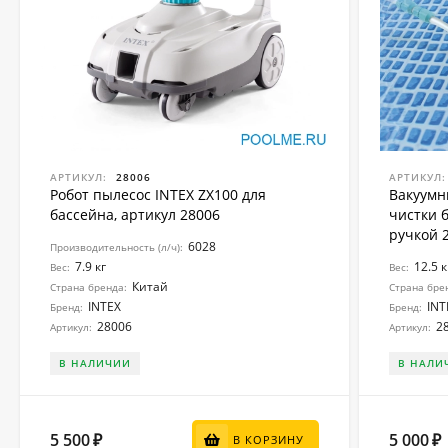
АРТИКУЛ:
28006
АРТИКУЛ:
Робот пылесос INTEX ZX100 для
Вакуумн
бассейна, артикул 28006
чистки 
ручкой 2
6028
Производительность (л/ч):
7.9 кг
12.5 к
Вес:
Вес:
Китай
Страна бренда:
Страна бре
INTEX
INT
Бренд:
Бренд:
28006
2
Артикул:
Артикул:
В НАЛИЧИИ
В НАЛИ
5 500
5 000
₽
₽
В КОРЗИНУ