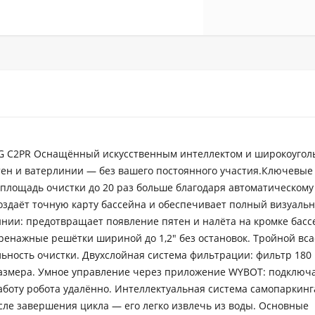
NG C2PR Оснащённый искусственным интеллектом и широкоугол
стен и ватерлинии — без вашего постоянного участия.Ключевые
площадь очистки до 20 раз больше благодаря автоматическому
оздаёт точную карту бассейна и обеспечивает полный визуаль
нии: предотвращает появление пятен и налёта на кромке басс
дренажные решётки шириной до 1,2" без остановок. Тройной в
ьность очистки. Двухслойная система фильтрации: фильтр 180 
 размера. Умное управление через приложение WYBOT: подключ
работу робота удалённо. Интеллектуальная система самопаркинг
ле завершения цикла — его легко извлечь из воды. Основные