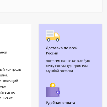
Доставка по всей
ьной
России
Доставим Ваш заказ в любую
точку России курьером или
ный контроль
службой доставки
ейна.
сасывающий
мкм +
айтесь по
а. Робот
Удобная оплата