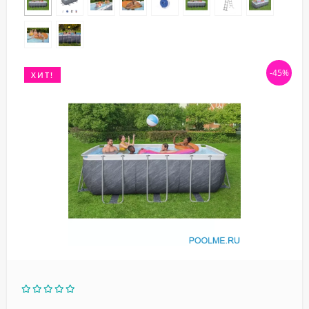
-45%
ХИТ!