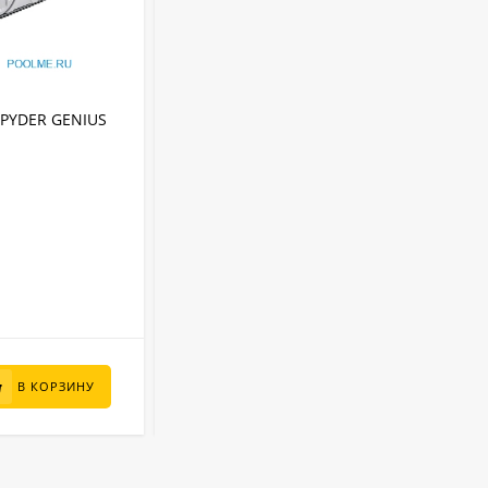
АРТИКУЛ:
2730
SPYDER GENIUS
Донный пылесос Chemoform для
бассейна круг 7.3 м, артикул 2730
Chemoform
Бренд:
Каркасный
Тип бассейна:
2730
Артикул:
Германия
Страна бренда:
В НАЛИЧИИ
6 000
₽
В КОРЗИНУ
В КОРЗИНУ