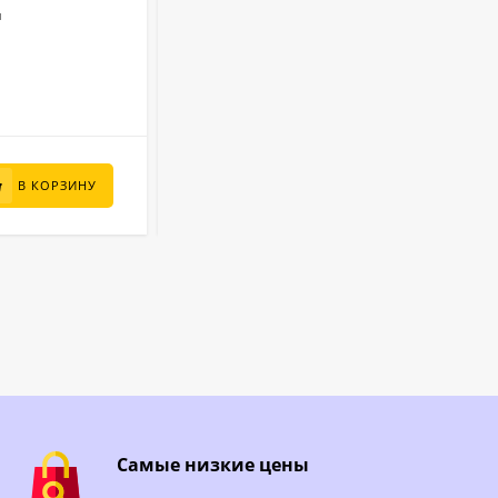
й
Песочный
Фильтр:
6000
Производительность (л/ч):
Круглый
Форма:
В НАЛИЧИИ
190 800
₽
В КОРЗИНУ
В КОРЗИНУ
149 000
₽
Самые низкие цены