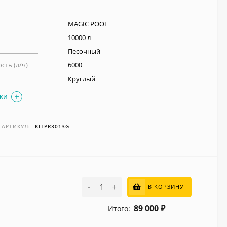
MAGIC POOL
10000 л
Песочный
сть (л/ч)
6000
Круглый
ИКИ
АРТИКУЛ:
KITPR3013G
-
+
В КОРЗИНУ
89 000
Итого:
₽