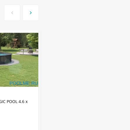
-22
АРТИКУЛ:
KITPR4613R
IC POOL 4.6 x
Морозостойкий бассейн MAGIC POOL
4.6 x 1.32 м (полная комплектация)
арт. KITPR4613R - ротанг
MAGIC POOL
Бренд:
21000 л
Объем: