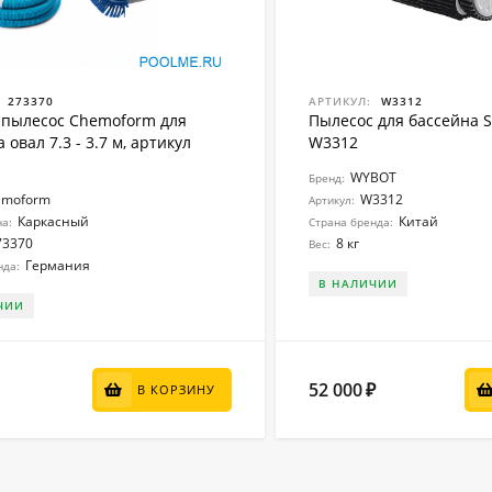
273370
АРТИКУЛ:
W3312
пылесос Chemoform для
Пылесос для бассейна 
 овал 7.3 - 3.7 м, артикул
W3312
WYBOT
Бренд:
emoform
W3312
Артикул:
Каркасный
Китай
на:
Страна бренда:
73370
8 кг
Вес:
Германия
нда:
В НАЛИЧИИ
ЧИИ
52 000
₽
В КОРЗИНУ