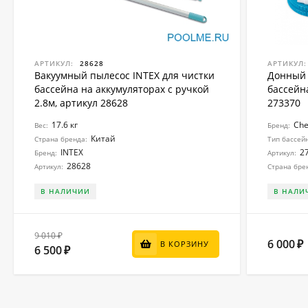
АРТИКУЛ:
28628
АРТИКУЛ:
Вакуумный пылесос INTEX для чистки
Донный 
бассейна на аккумуляторах с ручкой
бассейна
2.8м, артикул 28628
273370
17.6 кг
Ch
Вес:
Бренд:
Китай
Страна бренда:
Тип бассей
INTEX
2
Бренд:
Артикул:
28628
Артикул:
Страна бре
В НАЛИЧИИ
В НАЛИ
9 010
₽
6 000
₽
В КОРЗИНУ
6 500
₽