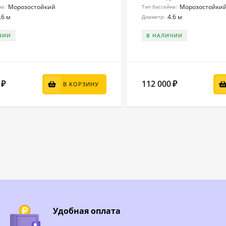
Морозостойкий
Морозостойки
на:
Тип бассейна:
.6 м
4.6 м
Диаметр:
ЧИИ
В НАЛИЧИИ
112 000
₽
₽
В КОРЗИНУ
Удобная оплата