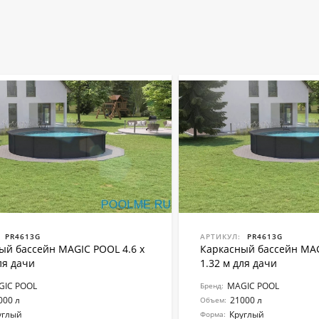
PR4613G
АРТИКУЛ:
PR4613G
ый бассейн MAGIC POOL 4.6 x
Каркасный бассейн MAG
ля дачи
1.32 м для дачи
GIC POOL
MAGIC POOL
Бренд:
000 л
21000 л
Объем:
углый
Круглый
Форма: