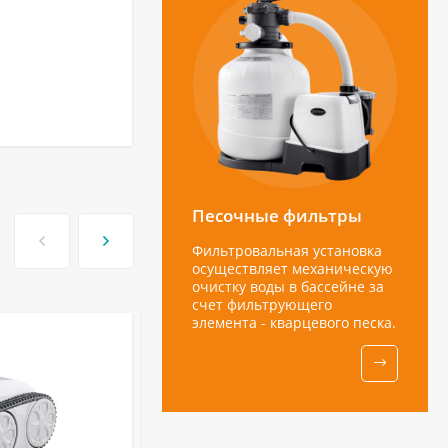
Песочные фильтры
Фильтровальная установка
осуществляет механическую
очистку воды в бассейне за
счет фильтрующего
элемента - кварцевого песка.