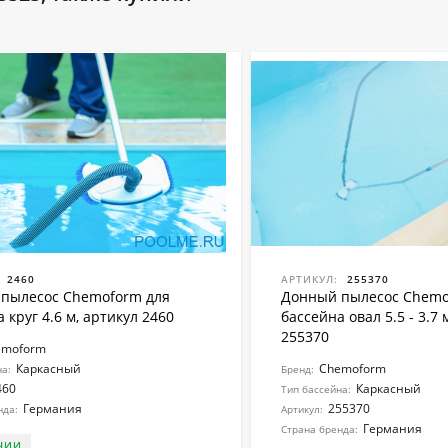
2460
АРТИКУЛ:
255370
пылесос Chemoform для
Донный пылесос Chemo
 круг 4.6 м, артикул 2460
бассейна овал 5.5 - 3.7 
255370
emoform
Каркасный
Chemoform
на:
Бренд:
460
Каркасный
Тип бассейна:
Германия
255370
нда:
Артикул:
Германия
Страна бренда:
ЧИИ