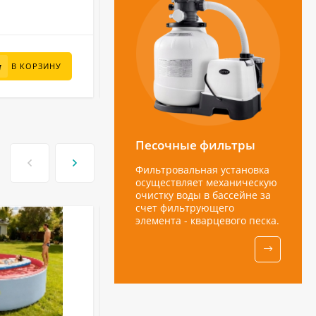
6 000
₽
В КОРЗИНУ
В КОРЗИНУ
Песочные фильтры
Фильтровальная установка
осуществляет механическую
очистку воды в бассейне за
счет фильтрующего
элемента - кварцевого песка.