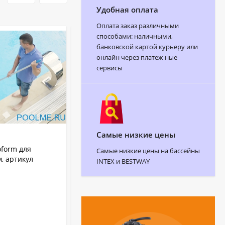
Удобная оплата
Оплата заказ различными
способами: наличными,
банковской картой курьеру или
онлайн через платеж ные
сервисы
Самые низкие цены
АРТИКУЛ:
2730
form для
Донный пылесос Chemoform для
Самые низкие цены на бассейны
м, артикул
бассейна круг 7.3 м, артикул 2730
INTEX и BESTWAY
Chemoform
Бренд:
Каркасный
Тип бассейна:
2730
Артикул:
Германия
Страна бренда:
В НАЛИЧИИ