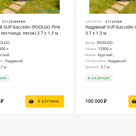
3712PINKPRO
АРТИКУЛ:
3712PINK
й SUP-Бассейн IPOOLGO Pink
Надувной SUP-Бассейн 
 лестница, песок) 3.7 x 1.3 м
3.7 x 1.3 м
OOLGO
IPOOLGO
Бренд:
900 л
12900 л
Объем:
углый
Круглый
Форма:
Надувной
Надувной
на:
Тип бассейна:
.7 м
3.7 м
Диаметр:
ЧИИ
В НАЛИЧИИ
100 000
₽
₽
В КОРЗИНУ