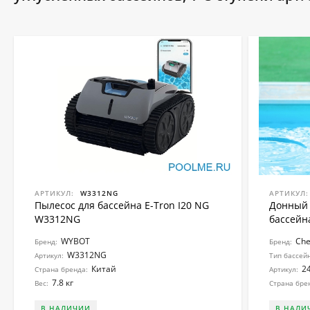
АРТИКУЛ:
W3312NG
АРТИКУЛ:
Пылесос для бассейна E-Tron I20 NG
Донный 
W3312NG
бассейна
WYBOT
Ch
Бренд:
Бренд:
W3312NG
Артикул:
Тип бассей
Китай
2
Страна бренда:
Артикул:
7.8 кг
Вес:
Страна бре
В НАЛИЧИИ
В НАЛИ