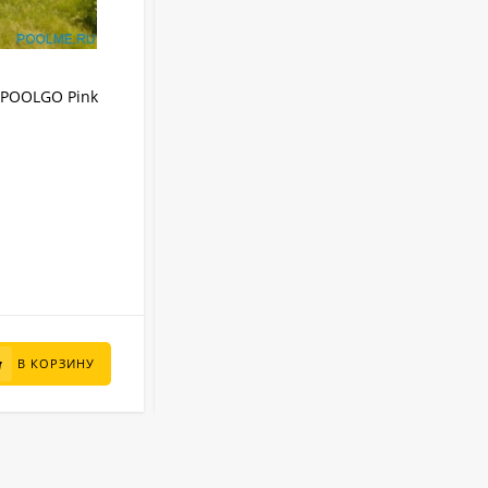
АРТИКУЛ:
3012PINKPRO
IPOOLGO Pink
Надувной SUP-Бассейн IPOOLGO Pink
(фильтр, лестница, песок) 3 x 1.3 м
IPOOLGO
Бренд:
8480 л
Объем:
Круглый
Форма:
Надувной
Тип бассейна:
3 м
Диаметр:
В НАЛИЧИИ
95 000
₽
В КОРЗИНУ
В КОРЗИНУ