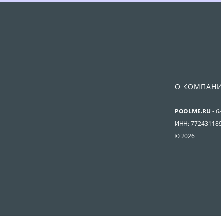
О КОМПАН
POOLME.RU
- б
ИНН: 77243118
© 2026