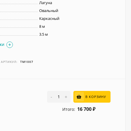
Лагуна
Овальный
Каркасный
8 м
3.5 м
ИКИ
АРТИКУЛ:
ТМ1007
-
+
В КОРЗИНУ
16 700
Итого:
₽