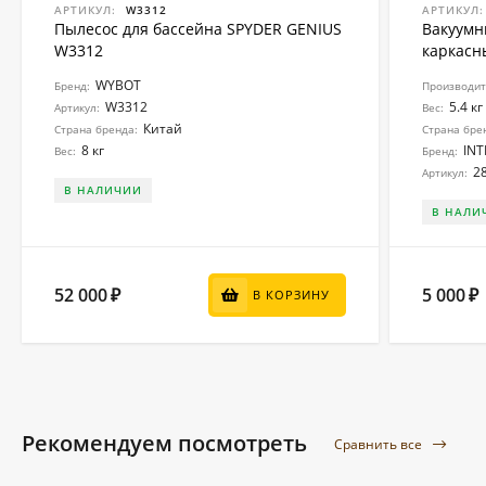
АРТИКУЛ:
W3312
АРТИКУЛ:
Пылесос для бассейна SPYDER GENIUS
Вакуумн
W3312
каркасн
WYBOT
Бренд:
Производите
W3312
5.4 кг
Артикул:
Вес:
Китай
Страна бренда:
Страна бре
8 кг
INT
Вес:
Бренд:
2
Артикул:
В НАЛИЧИИ
В НАЛИ
52 000
5 000
₽
₽
В КОРЗИНУ
Рекомендуем посмотреть
Сравнить все