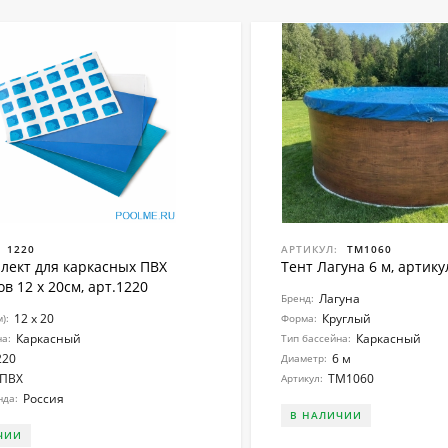
1220
АРТИКУЛ:
ТМ1060
лект для каркасных ПВХ
Тент Лагуна 6 м, артик
в 12 x 20см, арт.1220
Лагуна
Бренд:
12 x 20
Круглый
):
Форма:
Каркасный
Каркасный
на:
Тип бассейна:
220
6 м
Диаметр:
ПВХ
ТМ1060
Артикул:
Россия
нда:
В НАЛИЧИИ
ЧИИ