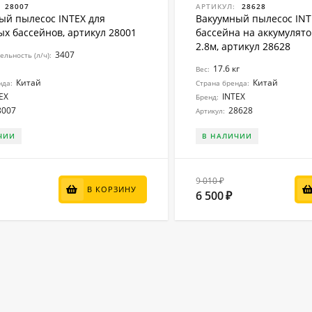
28007
АРТИКУЛ:
28628
ый пылесос INTEX для
Вакуумный пылесос INT
ых бассейнов, артикул 28001
бассейна на аккумулято
2.8м, артикул 28628
3407
льность (л/ч):
17.6 кг
Вес:
Китай
Китай
нда:
Страна бренда:
EX
INTEX
Бренд:
8007
28628
Артикул:
ЧИИ
В НАЛИЧИИ
9 010
₽
В КОРЗИНУ
6 500
₽