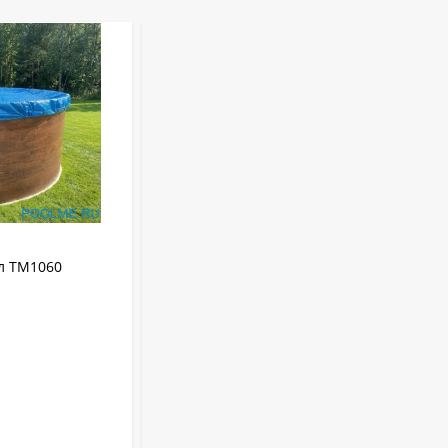
АРТИКУЛ:
ТМ1099
ул ТМ1060
Тент Лагуна 5.49 - 5.5 м, артикул
ТМ1099
Лагуна
Бренд:
Круглый
Форма:
Каркасный
Тип бассейна:
5.49 м
Диаметр:
ТМ1099
Артикул:
В НАЛИЧИИ